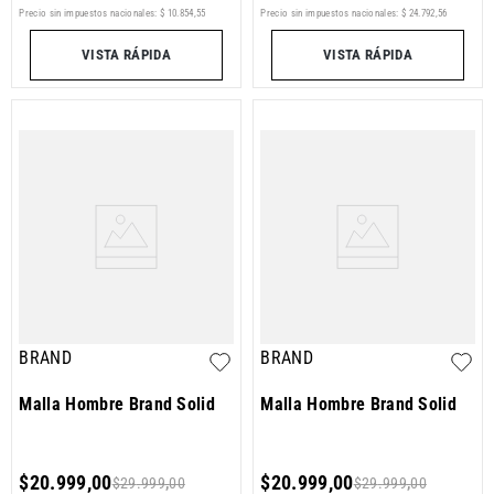
Precio sin impuestos nacionales:
$
10
.
854
,
55
Precio sin impuestos nacionales:
$
24
.
792
,
56
VISTA RÁPIDA
VISTA RÁPIDA
BRAND
BRAND
Malla Hombre Brand Solid
Malla Hombre Brand Solid
$
20
.
999
,
00
$
20
.
999
,
00
$
29
.
999
,
00
$
29
.
999
,
00