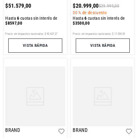
$
51
.
579
,
00
$
20
.
999
,
00
$
29
.
999
,
00
30 %
de descuento
Hasta
6
cuotas sin interés de
Hasta
6
cuotas sin interés de
$
8597
,
00
$
3500
,
00
Precio sin impuestos nacionales:
$
42
.
627
,
27
Precio sin impuestos nacionales:
$
17
.
354
,
55
VISTA RÁPIDA
VISTA RÁPIDA
BRAND
BRAND