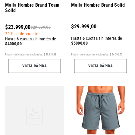
Malla Hombre Brand Team
Malla Hombre Brand Solid
Solid
$
29
.
999
,
00
$
23
.
999
,
00
$
29
.
999
,
00
20 %
de descuento
Hasta
6
cuotas sin interés de
Hasta
6
cuotas sin interés de
$
5000
,
00
$
4000
,
00
Precio sin impuestos nacionales:
$
19
.
833
,
88
Precio sin impuestos nacionales:
$
24
.
792
,
56
VISTA RÁPIDA
VISTA RÁPIDA