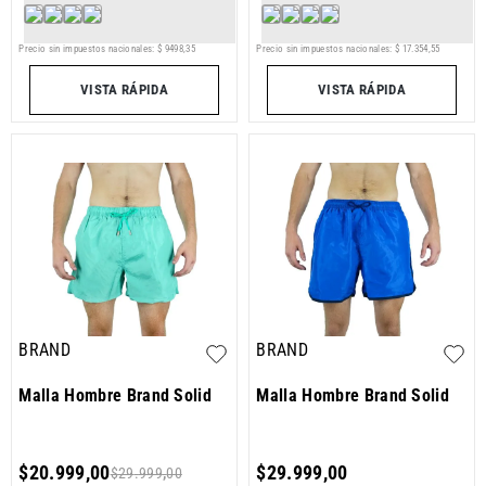
Precio sin impuestos nacionales:
$
9498
,
35
Precio sin impuestos nacionales:
$
17
.
354
,
55
VISTA RÁPIDA
VISTA RÁPIDA
BRAND
BRAND
Malla Hombre Brand Solid
Malla Hombre Brand Solid
$
20
.
999
,
00
$
29
.
999
,
00
$
29
.
999
,
00