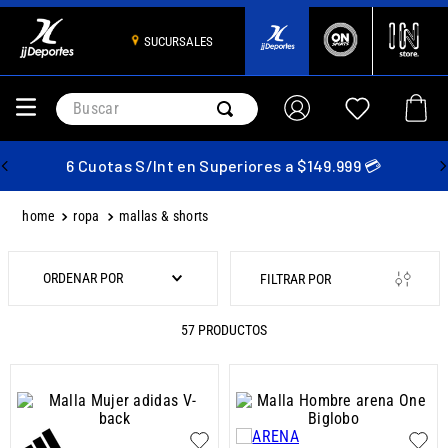
SUCURSALES
Buscar
6 Cuotas S/Int en Superiores a $149.999 💳
ropa
mallas & shorts
ORDENAR POR
57
PRODUCTOS