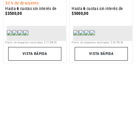
30 %
de descuento
Hasta
6
cuotas sin interés de
Hasta
6
cuotas sin interés de
$
3500
,
00
$
5000
,
00
Precio sin impuestos nacionales:
$
17
.
354
,
55
Precio sin impuestos nacionales:
$
24
.
792
,
56
VISTA RÁPIDA
VISTA RÁPIDA