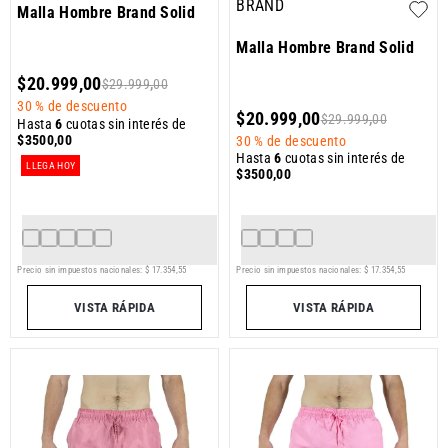
BRAND
Malla Hombre Brand Solid
Malla Hombre Brand Solid
$
20
.
999
,
00
$
29
.
999
,
00
30 %
de descuento
$
20
.
999
,
00
$
29
.
999
,
00
Hasta
6
cuotas sin interés de
$
3500
,
00
30 %
de descuento
Hasta
6
cuotas sin interés de
LLEGA HOY
$
3500
,
00
Precio sin impuestos nacionales:
$
17
.
354
,
55
Precio sin impuestos nacionales:
$
17
.
354
,
55
VISTA RÁPIDA
VISTA RÁPIDA