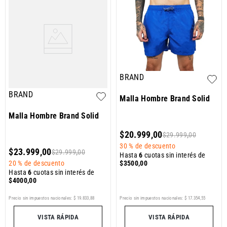
BRAND
BRAND
Malla Hombre Brand Solid
Malla Hombre Brand Solid
$
20
.
999
,
00
$
29
.
999
,
00
30 %
de descuento
$
23
.
999
,
00
$
29
.
999
,
00
Hasta
6
cuotas sin interés de
$
3500
,
00
20 %
de descuento
Hasta
6
cuotas sin interés de
$
4000
,
00
Precio sin impuestos nacionales:
$
19
.
833
,
88
Precio sin impuestos nacionales:
$
17
.
354
,
55
VISTA RÁPIDA
VISTA RÁPIDA