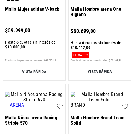
Malla Mujer adidas V-back
Malla Hombre arena One
Biglobo
$
59
.
999
,
00
$
60
.
699
,
00
Hasta
6
cuotas sin interés de
Hasta
6
cuotas sin interés de
$
10
.
000
,
00
$
10
.
117
,
00
LLEGA HOY
Precio sin impuestos nacionales:
$
49
.
585
,
95
Precio sin impuestos nacionales:
$
50
.
164
,
46
VISTA RÁPIDA
VISTA RÁPIDA
BRAND
Malla Niños arena Racing
Malla Hombre Brand Team
Striple 570
Solid