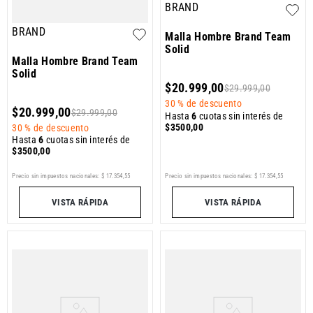
BRAND
BRAND
Malla Hombre Brand Team
Solid
Malla Hombre Brand Team
Solid
$
20
.
999
,
00
$
29
.
999
,
00
30 %
de descuento
$
20
.
999
,
00
$
29
.
999
,
00
Hasta
6
cuotas sin interés de
$
3500
,
00
30 %
de descuento
Hasta
6
cuotas sin interés de
$
3500
,
00
Precio sin impuestos nacionales:
$
17
.
354
,
55
Precio sin impuestos nacionales:
$
17
.
354
,
55
VISTA RÁPIDA
VISTA RÁPIDA