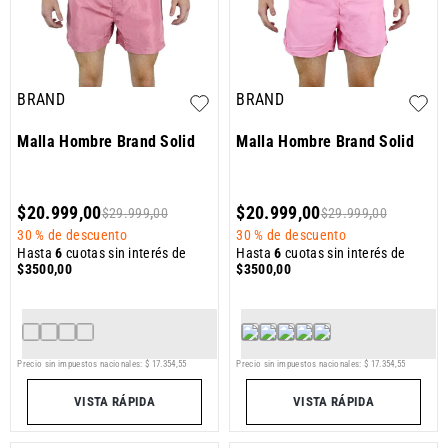
BRAND
BRAND
Malla Hombre Brand Solid
Malla Hombre Brand Solid
$
20
.
999
,
00
$
20
.
999
,
00
$
29
.
999
,
00
$
29
.
999
,
00
30 %
de descuento
30 %
de descuento
Hasta
6
cuotas sin interés de
Hasta
6
cuotas sin interés de
$
3500
,
00
$
3500
,
00
Precio sin impuestos nacionales:
$
17
.
354
,
55
Precio sin impuestos nacionales:
$
17
.
354
,
55
VISTA RÁPIDA
VISTA RÁPIDA