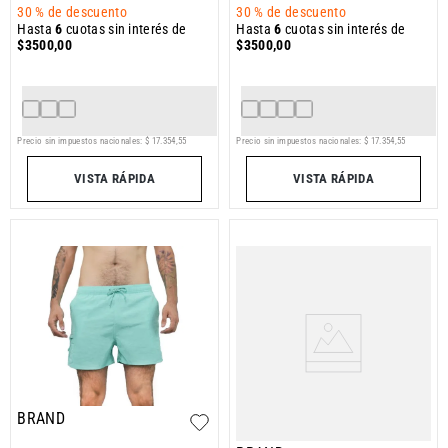
30 %
de descuento
30 %
de descuento
Hasta
6
cuotas sin interés de
Hasta
6
cuotas sin interés de
$
3500
,
00
$
3500
,
00
Precio sin impuestos nacionales:
$
17
.
354
,
55
Precio sin impuestos nacionales:
$
17
.
354
,
55
VISTA RÁPIDA
VISTA RÁPIDA
BRAND