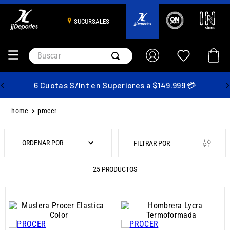
SUCURSALES
Buscar
6 Cuotas S/Int en Superiores a $149.999 💳
procer
ORDENAR POR
25
PRODUCTOS