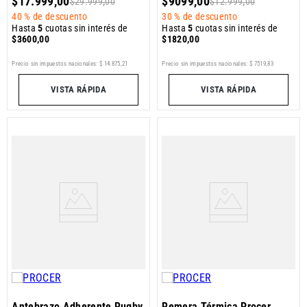
$
17
.
999
,
00
$
9099
,
00
$
29
.
999
,
00
$
12
.
999
,
00
40 %
de descuento
30 %
de descuento
Hasta
5
cuotas sin interés de
Hasta
5
cuotas sin interés de
$
3600
,
00
$
1820
,
00
Precio sin impuestos nacionales:
$
14
.
875
,
21
Precio sin impuestos nacionales:
$
7519
,
83
VISTA RÁPIDA
VISTA RÁPIDA
Antebrazo Adherente Rugby
Remera Térmica Procer