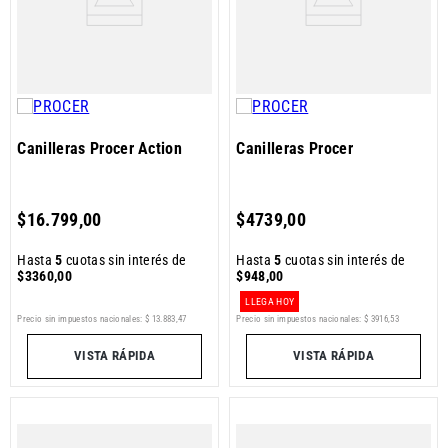
Canilleras Procer Action
Canilleras Procer
$
16
.
799
,
00
$
4739
,
00
Hasta
5
cuotas sin interés de
Hasta
5
cuotas sin interés de
$
3360
,
00
$
948
,
00
LLEGA HOY
Precio sin impuestos nacionales:
$
13
.
883
,
47
Precio sin impuestos nacionales:
$
3916
,
53
VISTA RÁPIDA
VISTA RÁPIDA