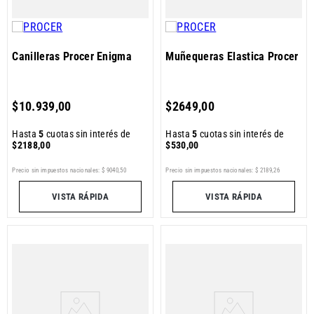
Canilleras Procer Enigma
Muñequeras Elastica Procer
$
10
.
939
,
00
$
2649
,
00
Hasta
5
cuotas sin interés de
Hasta
5
cuotas sin interés de
$
2188
,
00
$
530
,
00
Precio sin impuestos nacionales:
$
9040
,
50
Precio sin impuestos nacionales:
$
2189
,
26
VISTA RÁPIDA
VISTA RÁPIDA