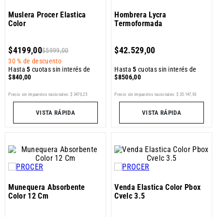
Muslera Procer Elastica
Hombrera Lycra
Color
Termoformada
$
4199
,
00
$
42
.
529
,
00
$
5999
,
00
30 %
de descuento
Hasta
5
cuotas sin interés de
Hasta
5
cuotas sin interés de
$
840
,
00
$
8506
,
00
Precio sin impuestos nacionales:
$
3470
,
25
Precio sin impuestos nacionales:
$
35
.
147
,
93
VISTA RÁPIDA
VISTA RÁPIDA
Munequera Absorbente
Venda Elastica Color Pbox
Color 12 Cm
Cvelc 3.5