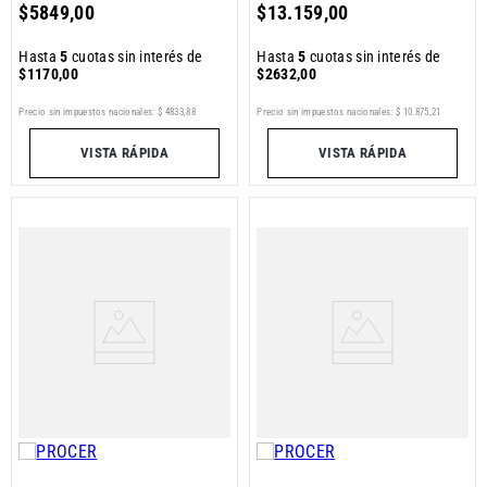
$
5849
,
00
$
13
.
159
,
00
Hasta
5
cuotas sin interés de
Hasta
5
cuotas sin interés de
$
1170
,
00
$
2632
,
00
Precio sin impuestos nacionales:
$
4833
,
88
Precio sin impuestos nacionales:
$
10
.
875
,
21
VISTA RÁPIDA
VISTA RÁPIDA