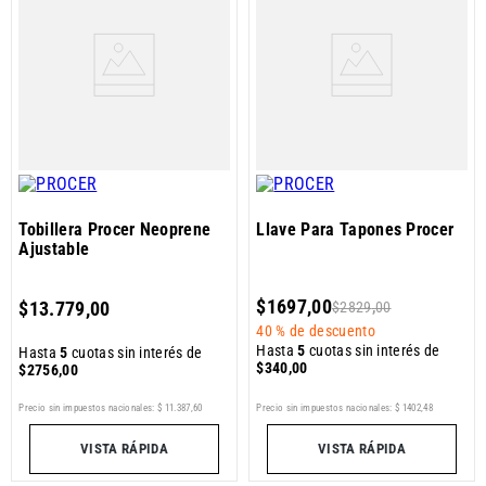
Tobillera Procer Neoprene
Llave Para Tapones Procer
Ajustable
$
1697
,
00
$
13
.
779
,
00
$
2829
,
00
40 %
de descuento
Hasta
5
cuotas sin interés de
Hasta
5
cuotas sin interés de
$
340
,
00
$
2756
,
00
Precio sin impuestos nacionales:
$
11
.
387
,
60
Precio sin impuestos nacionales:
$
1402
,
48
VISTA RÁPIDA
VISTA RÁPIDA