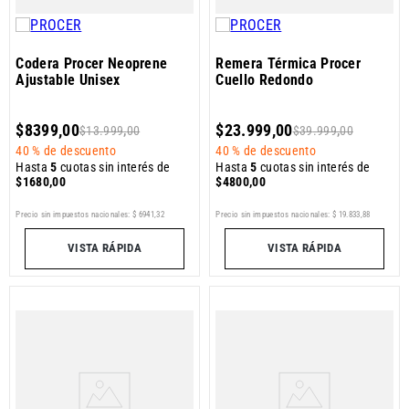
Codera Procer Neoprene
Remera Térmica Procer
Ajustable Unisex
Cuello Redondo
$
8399
,
00
$
23
.
999
,
00
$
13
.
999
,
00
$
39
.
999
,
00
40 %
de descuento
40 %
de descuento
Hasta
5
cuotas sin interés de
Hasta
5
cuotas sin interés de
$
1680
,
00
$
4800
,
00
Precio sin impuestos nacionales:
$
6941
,
32
Precio sin impuestos nacionales:
$
19
.
833
,
88
VISTA RÁPIDA
VISTA RÁPIDA