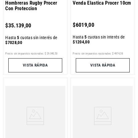
Hombreras Rugby Procer
Venda Elastica Procer 10cm
Con Proteccion
$
6019
,
00
$
35
.
139
,
00
Hasta
5
cuotas sin interés de
Hasta
5
cuotas sin interés de
$
1204
,
00
$
7028
,
00
Precio sin impuestos nacionales:
$
29
.
040
,
50
Precio sin impuestos nacionales:
$
4974
,
38
VISTA RÁPIDA
VISTA RÁPIDA