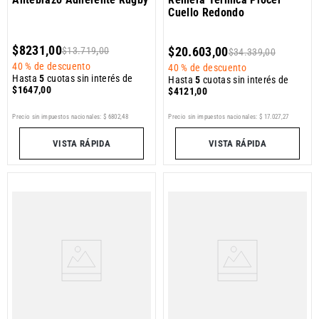
Cuello Redondo
$
8231
,
00
$
13
.
719
,
00
$
20
.
603
,
00
$
34
.
339
,
00
40 %
de descuento
40 %
de descuento
Hasta
5
cuotas sin interés de
Hasta
5
cuotas sin interés de
$
1647
,
00
$
4121
,
00
Precio sin impuestos nacionales:
$
6802
,
48
Precio sin impuestos nacionales:
$
17
.
027
,
27
VISTA RÁPIDA
VISTA RÁPIDA