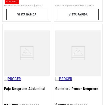
LLEGA HOY
Precio sin impuestos nacionales:
$
5767
,
77
Precio sin impuestos nacionales:
$
9643
,
80
VISTA RÁPIDA
VISTA RÁPIDA
Faja Neoprene Abdominal
Gemelera Procer Neoprene