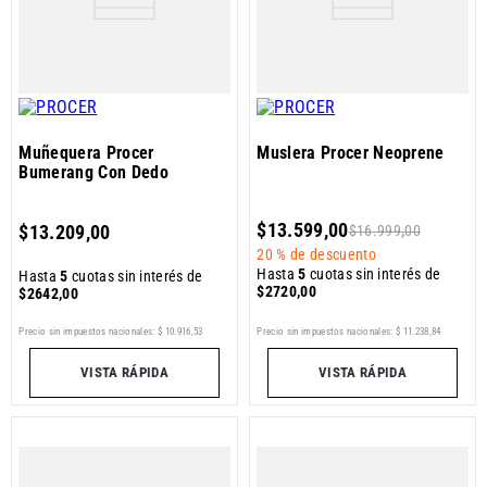
Muñequera Procer
Muslera Procer Neoprene
Bumerang Con Dedo
$
13
.
599
,
00
$
13
.
209
,
00
$
16
.
999
,
00
20 %
de descuento
Hasta
5
cuotas sin interés de
Hasta
5
cuotas sin interés de
$
2720
,
00
$
2642
,
00
Precio sin impuestos nacionales:
$
10
.
916
,
53
Precio sin impuestos nacionales:
$
11
.
238
,
84
VISTA RÁPIDA
VISTA RÁPIDA