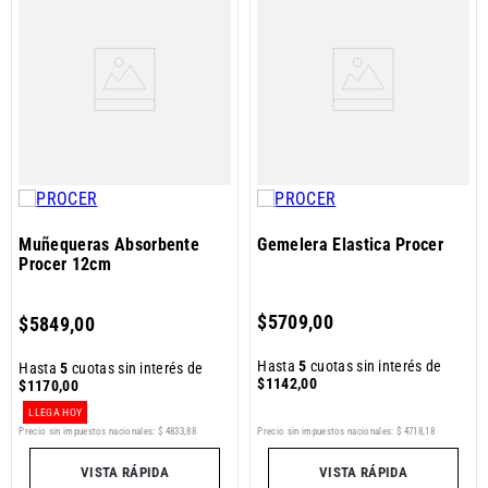
Muñequeras Absorbente
Gemelera Elastica Procer
Procer 12cm
$
5709
,
00
$
5849
,
00
Hasta
5
cuotas sin interés de
Hasta
5
cuotas sin interés de
$
1142
,
00
$
1170
,
00
LLEGA HOY
Precio sin impuestos nacionales:
$
4833
,
88
Precio sin impuestos nacionales:
$
4718
,
18
VISTA RÁPIDA
VISTA RÁPIDA