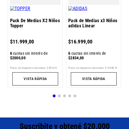
Pack De Medias X2 Niños
Pack de Medias x3 Niños
Topper
adidas Linear
6
$
11
.
999
,
00
$
16
.
999
,
00
$
6
cuotas sin interés de
6
cuotas sin interés de
$
2000
,
00
$
2834
,
00
7
Pr
Precio sin impuestos nacionales:
$
9916
,
53
Precio sin impuestos nacionales:
$
14
.
048
,
76
VISTA RÁPIDA
VISTA RÁPIDA
Suscribite y obtené $20.000