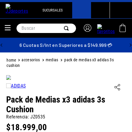
SUCURSALES
Buscar
6 Cuotas S/Int en Superiores a $149.999 💳
accesorios
medias
pack de medias x3 adidas 3s
cushion
Pack de Medias x3 adidas 3s
Cushion
Referencia
:
JZ0535
$
18
.
999
,
00