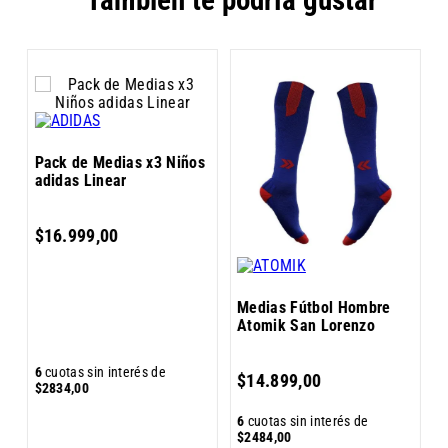
s
P
Pack de Medias x3 Niños
a
adidas Linear
$
16
.
999
,
00
Medias Fútbol Hombre
Atomik San Lorenzo
6
6
cuotas sin interés de
$
14
.
899
,
00
$
$
2834
,
00
6
cuotas sin interés de
$
2484
,
00