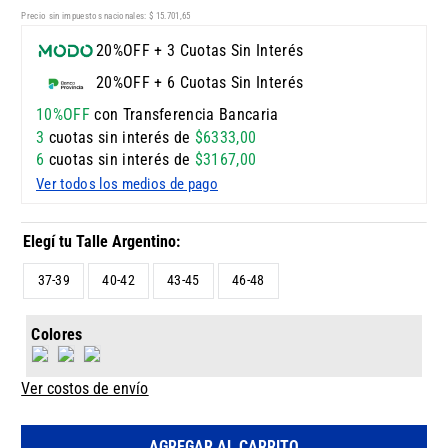
Precio sin impuestos nacionales:
$
15
.
701
,
65
20%OFF + 3 Cuotas Sin Interés
20%OFF + 6 Cuotas Sin Interés
10%OFF
con Transferencia Bancaria
3
cuotas sin interés de
$
6333
,
00
6
cuotas sin interés de
$
3167
,
00
Ver todos los medios de pago
37-39
40-42
43-45
46-48
Colores
Ver costos de envío
AGREGAR AL CARRITO