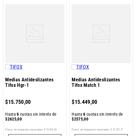
Medias Antideslizantes
Medias Antideslizantes
Tifox Hgr-1
Tifox Match 1
$
15
.
750
,
00
$
15
.
449
,
00
Hasta
6
cuotas sin interés de
Hasta
6
cuotas sin interés de
$
2625
,
00
$
2575
,
00
Precio sin impuestos nacionales:
$
13
.
016
,
53
Precio sin impuestos nacionales:
$
12
.
767
,
77