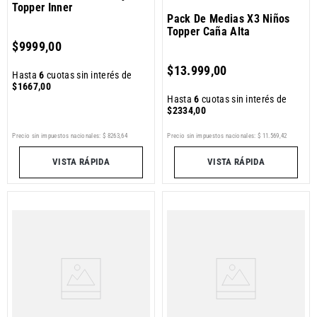
Topper Inner
Pack De Medias X3 Niños
Topper Caña Alta
$
9999
,
00
$
13
.
999
,
00
Hasta
6
cuotas sin interés de
$
1667
,
00
Hasta
6
cuotas sin interés de
$
2334
,
00
Precio sin impuestos nacionales:
$
8263
,
64
Precio sin impuestos nacionales:
$
11
.
569
,
42
VISTA RÁPIDA
VISTA RÁPIDA