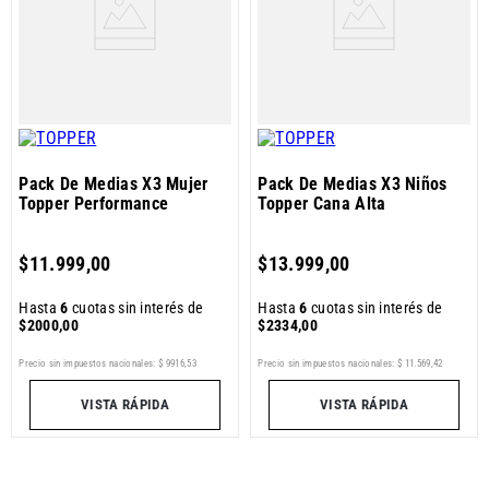
Pack De Medias X3 Mujer
Pack De Medias X3 Niños
Topper Performance
Topper Cana Alta
$
11
.
999
,
00
$
13
.
999
,
00
Hasta
6
cuotas sin interés de
Hasta
6
cuotas sin interés de
$
2000
,
00
$
2334
,
00
Precio sin impuestos nacionales:
$
9916
,
53
Precio sin impuestos nacionales:
$
11
.
569
,
42
VISTA RÁPIDA
VISTA RÁPIDA