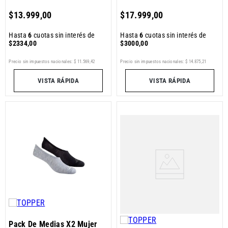
$
13
.
999
,
00
$
17
.
999
,
00
Hasta
6
cuotas sin interés de
Hasta
6
cuotas sin interés de
$
2334
,
00
$
3000
,
00
Precio sin impuestos nacionales:
$
11
.
569
,
42
Precio sin impuestos nacionales:
$
14
.
875
,
21
VISTA RÁPIDA
VISTA RÁPIDA
Pack De Medias X2 Mujer