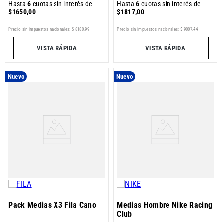
Hasta
6
cuotas sin interés de
Hasta
6
cuotas sin interés de
$
1650
,
00
$
1817
,
00
Precio sin impuestos nacionales:
$
8180
,
99
Precio sin impuestos nacionales:
$
9007
,
44
VISTA RÁPIDA
VISTA RÁPIDA
Nuevo
Nuevo
Pack Medias X3 Fila Cano
Medias Hombre Nike Racing
Club