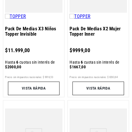
Pack De Medias X3 Niños
Pack De Medias X2 Mujer
Topper Invisible
Topper Inner
$
11
.
999
,
00
$
9999
,
00
Hasta
6
cuotas sin interés de
Hasta
6
cuotas sin interés de
$
2000
,
00
$
1667
,
00
Precio sin impuestos nacionales:
$
9916
,
53
Precio sin impuestos nacionales:
$
8263
,
64
VISTA RÁPIDA
VISTA RÁPIDA