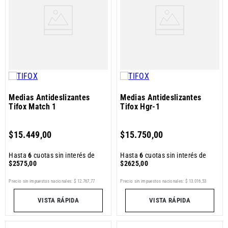
Medias Antideslizantes
Medias Antideslizantes
Tifox Match 1
Tifox Hgr-1
$
15
.
449
,
00
$
15
.
750
,
00
Hasta
6
cuotas sin interés de
Hasta
6
cuotas sin interés de
$
2575
,
00
$
2625
,
00
Precio sin impuestos nacionales:
$
12
.
767
,
77
Precio sin impuestos nacionales:
$
13
.
016
,
53
VISTA RÁPIDA
VISTA RÁPIDA