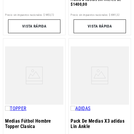
$
1400
,
00
Precio sin impuestos nacionales:
$
9453
,
72
Precio sin impuestos nacionales:
$
6941
,
32
VISTA RÁPIDA
VISTA RÁPIDA
Medias Fútbol Hombre
Pack De Medias X3 adidas
Topper Clasica
Lin Ankle