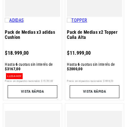
Pack de Medias x3 adidas
Pack de Medias x2 Topper
Cushion
Caña Alta
$
18
.
999
,
00
$
11
.
999
,
00
Hasta
6
cuotas sin interés de
Hasta
6
cuotas sin interés de
$
3167
,
00
$
2000
,
00
LLEGA HOY
Precio sin impuestos nacionales:
$
15
.
701
,
65
Precio sin impuestos nacionales:
$
9916
,
53
VISTA RÁPIDA
VISTA RÁPIDA