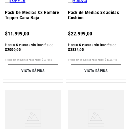
Pack De Medias X3 Hombre
Pack de Medias x3 adidas
Topper Cana Baja
Cushion
$
11
.
999
,
00
$
22
.
999
,
00
Hasta
6
cuotas sin interés de
Hasta
6
cuotas sin interés de
$
2000
,
00
$
3834
,
00
Precio sin impuestos nacionales:
$
9916
,
53
Precio sin impuestos nacionales:
$
19
.
007
,
44
VISTA RÁPIDA
VISTA RÁPIDA