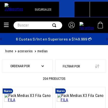
SUCURSALES
Buscar
6 Cuotas S/Int en Superiores a $149.999 💳
accesorios
medias
ORDENAR POR
204
PRODUCTOS
Nuevo
Nuevo