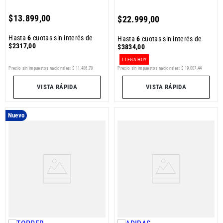
$
13
.
899
,
00
$
22
.
999
,
00
Hasta
6
cuotas sin interés de
Hasta
6
cuotas sin interés de
$
2317
,
00
$
3834
,
00
LLEGA HOY
Precio sin impuestos nacionales:
$
11
.
486
,
78
Precio sin impuestos nacionales:
$
19
.
007
,
44
VISTA RÁPIDA
VISTA RÁPIDA
Nuevo