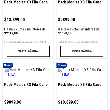
Pack Medias X3 Fila Cano
Pack Medias X3 Fila Cano
$
13
.
899
,
00
$
9899
,
00
Hasta
6
cuotas sin interés de
Hasta
6
cuotas sin interés de
$
2317
,
00
$
1650
,
00
Precio sin impuestos nacionales:
$
11
.
486
,
78
Precio sin impuestos nacionales:
$
8180
,
99
VISTA RÁPIDA
VISTA RÁPIDA
Nuevo
Nuevo
Pack Medias X3 Fila Cano
Pack Medias X3 Fila Cano
$
9899
,
00
$
10
.
899
,
00