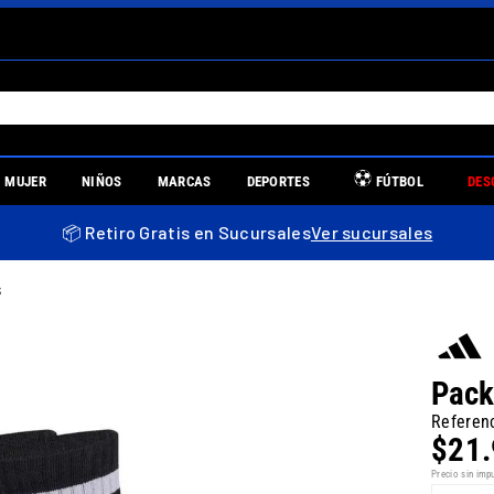
S MÁS BUSCADOS
MUJER
NIÑOS
MARCAS
DEPORTES
FÚTBOL
DES
es
📦 Retiro Gratis en Sucursales
Ver sucursales
s
re
Pack
Referen
$
21
.
uniors
Precio sin imp