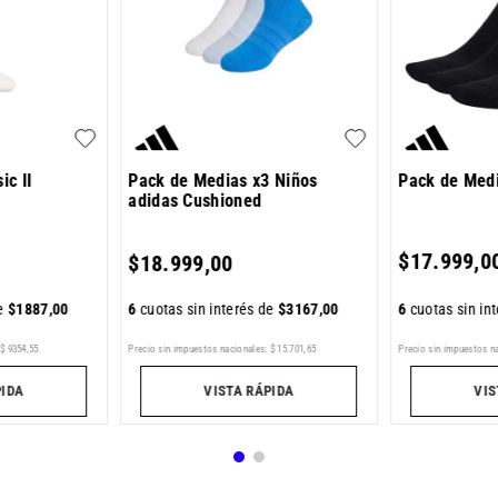
ic II
Pack de Medias x3 Niños
Pack de Medi
adidas Cushioned
$
17
.
999
,
0
$
18
.
999
,
00
de
$
1887
,
00
6
cuotas sin in
6
cuotas sin interés de
$
3167
,
00
Precio sin impuestos nacionales:
$
15
.
701
,
65
$
9354
,
55
Precio sin impuestos n
VISTA RÁPIDA
PIDA
VIS