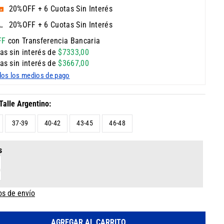
20%OFF + 6 Cuotas Sin Interés
20%OFF + 6 Cuotas Sin Interés
FF
con Transferencia Bancaria
as sin interés de
$
7333
,
00
as sin interés de
$
3667
,
00
dos los medios de pago
37-39
40-42
43-45
46-48
s
os de envío
AGREGAR AL CARRITO