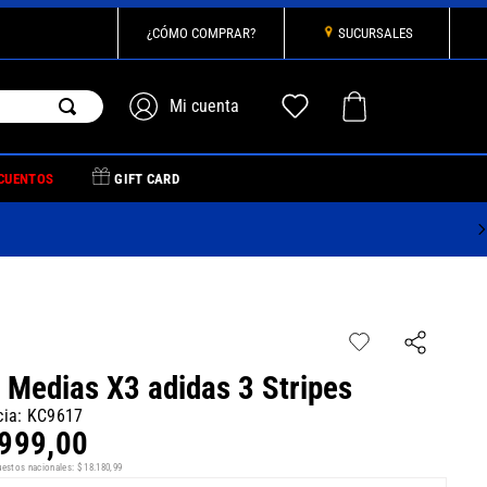
¿CÓMO COMPRAR?
SUCURSALES
CUENTOS
GIFT CARD
 Medias X3 adidas 3 Stripes
cia
:
KC9617
999
,
00
uestos nacionales:
$
18
.
180
,
99