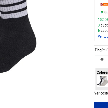
10%O
3
cuot
6
cuot
Ver to
49
Colore
Ver cost