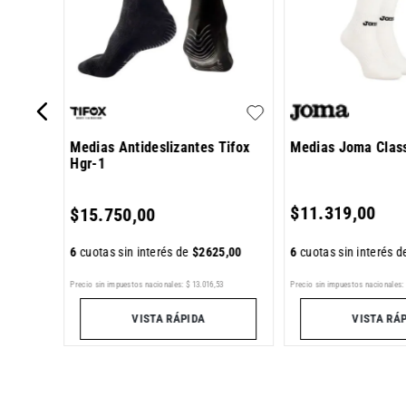
Medias Antideslizantes Tifox
Medias Joma Class
Hgr-1
0
,
00
$
11
.
319
,
00
$
15
.
750
,
00
6
cuotas sin interés 
6
cuotas sin interés de
$
2625
,
00
7
Precio sin impuestos nacionales:
$
13
.
016
,
53
Precio sin impuestos nacionales:
VISTA RÁPIDA
VISTA RÁ