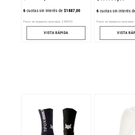
6
cuotas sin interés de
$
1887
,
00
6
cuotas sin interés 
Precio sin impuestos nacionales:
Precio sin impuestos nacionales:
$
9354
,
55
VISTA RÁ
VISTA RÁPIDA
a