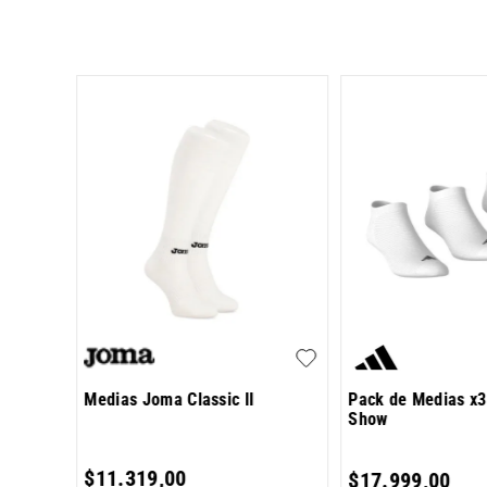
 Hifel
Medias Joma Classic II
Pack de Medias x3
Show
7
,
00
$
11
.
319
,
00
$
17
.
999
,
00