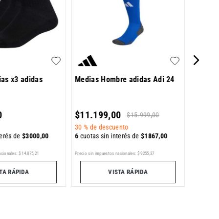
$
9759
as x3 adidas
Medias Hombre adidas Adi 24
6
cuotas 
0
$
11
.
199
,
00
$
15
.
999
,
00
30 %
de descuento
terés de
$
3000
,
00
6
cuotas sin interés de
$
1867
,
00
Precio sin im
acionales:
$
14
.
875
,
21
Precio sin impuestos nacionales:
$
9255
,
37
TA RÁPIDA
VISTA RÁPIDA