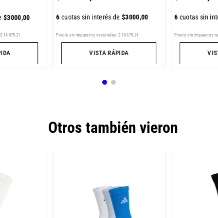
6
cuotas sin interés de
$
3000
,
00
6
cuotas sin in
de
$
3000
,
00
$
14
.
875
,
21
Precio sin impuestos nacionales:
$
14
.
875
,
21
Precio sin impuestos n
PIDA
VISTA RÁPIDA
VIS
Otros también vieron