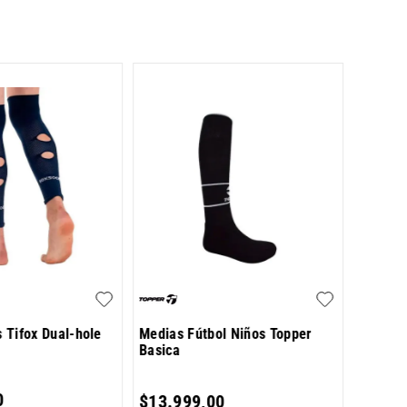
Pack de
Rayas
$
10
.
5
s Tifox Dual-hole
Medias Fútbol Niños Topper
Basica
6
cuotas 
0
$
13
.
999
,
00