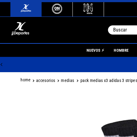
Buscar
TÉRMINO
NUEVOS ⚡
HOMBRE
1
.
river
2
.
botin
3
.
boca
accesorios
medias
pack medias x3 adidas 3 stripe
4
.
homb
5
.
nino
6
.
mujer
7
.
niños
8
.
boca j