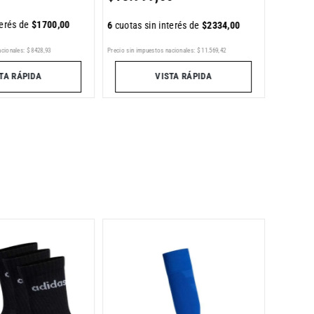
terés de
$
1700
,
00
6
cuotas sin interés de
$
2334
,
00
Precio sin im
Precio sin impuestos nacionales:
$
11
.
569
,
42
acionales:
$
8428
,
93
VISTA RÁPIDA
TA RÁPIDA
Medias 
Fútbol