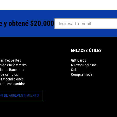
e y obtené $20.000
A
ENLACES ÚTILES
as frecuentes
Gift Cards
 de envío y retiro
Nuevos Ingresos
iones Bancarias
Sale
a de cambios
Comprá moda
s y condiciones
 del consumidor
N DE ARREPENTIMIENTO