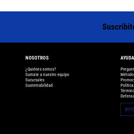
Suscribit
NOSOTROS
AYUD
¿Quiénes somos?
Pregunt
Sumate a nuestro equipo
Métodos
Sucursales
Promoc
Sustentabilidad
Polític
Término
Defensa
BOTÓ