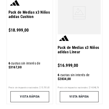
a
M
Pack de Medias x3 Niños
T
adidas Cushion
$
18
.
999
,
00
Pack de Medias x3 Niños
adidas Linear
6
6
cuotas sin interés de
$
16
.
999
,
00
$
$
3167
,
00
6
cuotas sin interés de
$
2834
,
00
7
Precio sin impuestos nacionales:
$
15
.
701
,
65
Pr
Precio sin impuestos nacionales:
$
14
.
048
,
76
VISTA RÁPIDA
VISTA RÁPIDA