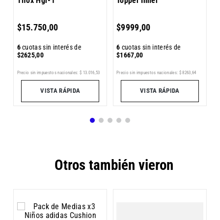
Tifox Hgr-1
Topper Inner
6
$
15
.
750
,
00
$
9999
,
00
$
6
cuotas sin interés de
6
cuotas sin interés de
$
2625
,
00
$
1667
,
00
Pr
Precio sin impuestos nacionales:
$
13
.
016
,
53
Precio sin impuestos nacionales:
$
8263
,
64
VISTA RÁPIDA
VISTA RÁPIDA
Otros también vieron