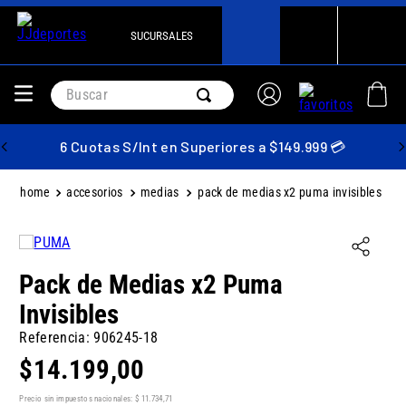
SUCURSALES
Buscar
6 Cuotas S/Int en Superiores a $149.999 💳
accesorios
medias
pack de medias x2 puma invisibles
Pack de Medias x2 Puma
Invisibles
Referencia
:
906245-18
$
14
.
199
,
00
Precio sin impuestos nacionales:
$
11
.
734
,
71