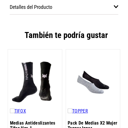
Detalles del Producto
También te podría gustar
a
P
a
Medias Antideslizantes
Pack De Medias X2 Mujer