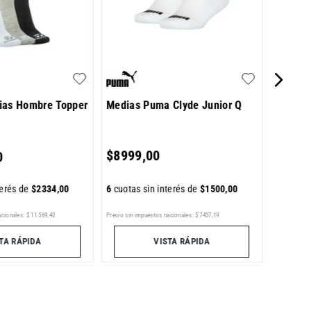
$
8189
ias Hombre Topper
Medias Puma Clyde Junior Q
6
cuotas 
$
8999
,
00
0
6
cuotas sin interés de
$
1500
,
00
terés de
$
2334
,
00
acionales:
$
11
.
569
,
42
Precio sin impuestos nacionales:
$
7437
,
19
Precio sin im
TA RÁPIDA
VISTA RÁPIDA