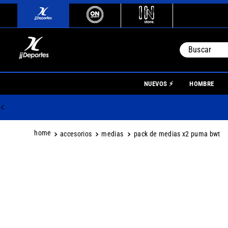
Buscar
TÉRMINO
NUEVOS ⚡
HOMBRE
1
.
river
2
.
botin
3
.
boca
accesorios
medias
pack de medias x2 puma bwt
4
.
homb
5
.
nino
6
.
mujer
7
.
niños
8
.
zapati