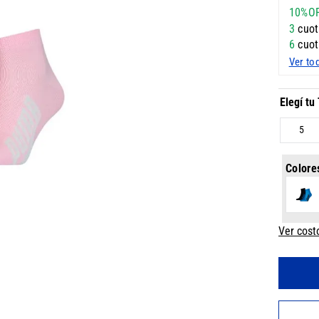
10%O
3
cuot
6
cuot
Ver to
5
Colore
Ver cost