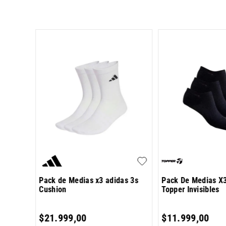
ma BWT
Pack de Medias x3 adidas 3s
Pack De Medias X
Cushion
Topper Invisibles
7
,
00
$
21
.
999
,
00
$
11
.
999
,
00