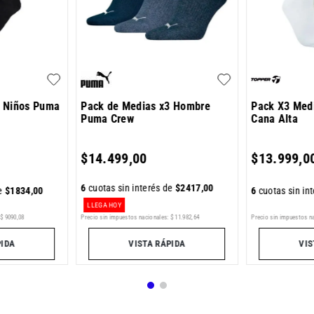
2 Niños Puma
Pack de Medias x3 Hombre
Pack X3 Med
Puma Crew
Cana Alta
$
14
.
499
,
00
$
13
.
999
,
0
6
cuotas sin interés de
$
2417
,
00
de
$
1834
,
00
6
cuotas sin in
LLEGA HOY
$
9090
,
08
Precio sin impuestos n
Precio sin impuestos nacionales:
$
11
.
982
,
64
PIDA
VIS
VISTA RÁPIDA