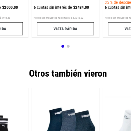
35 %
de descue
de
$
2000
,
00
6
cuotas sin interés de
$
2484
,
00
6
cuotas sin in
$
9916
,
53
Precio sin impuestos nacionales:
$
12
.
313
,
22
Precio sin impuestos n
PIDA
VISTA RÁPIDA
VIS
Otros también vieron