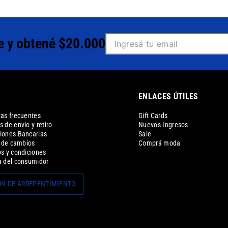
e y obtené $20.000
A
ENLACES ÚTILES
as frecuentes
Gift Cards
 de envío y retiro
Nuevos Ingresos
iones Bancarias
Sale
a de cambios
Comprá moda
s y condiciones
 del consumidor
N DE ARREPENTIMIENTO