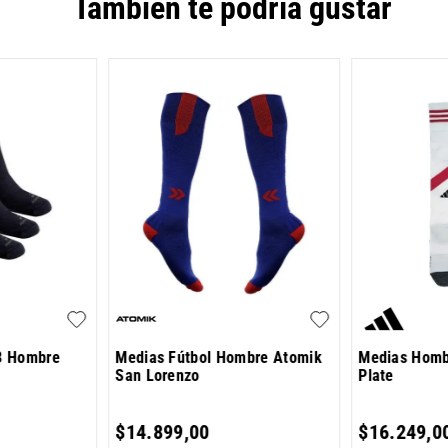
También te podría gustar
3 Hombre
Medias Fútbol Hombre Atomik
Medias Homb
San Lorenzo
Plate
$
14
.
899
,
00
$
16
.
249
,
0