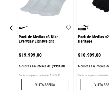
Pack de Medias x3 Nike
Pack de Medias x
Everyday Lightweight
Heritage
4
,
00
$
19
.
999
,
00
$
10
.
999
,
00
6
cuotas sin interés de
$
3334
,
00
6
cuotas sin interés 
Precio sin impuestos nacionales:
$
16
.
528
,
10
Precio sin impuestos nacionales:
VISTA RÁPIDA
VISTA RÁ