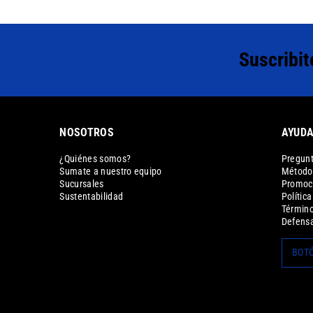
Suscribit
NOSOTROS
AYUD
¿Quiénes somos?
Pregunt
Sumate a nuestro equipo
Métodos
Sucursales
Promoc
Sustentabilidad
Polític
Término
Defensa
BOTÓ