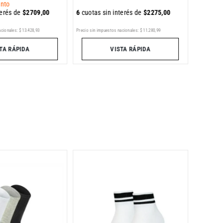
nto
terés de
$
2709
,
00
6
cuotas sin interés de
$
2275
,
00
Precio sin im
acionales:
$
13
.
428
,
93
Precio sin impuestos nacionales:
$
11
.
280
,
99
TA RÁPIDA
VISTA RÁPIDA
Pack de
Hombre