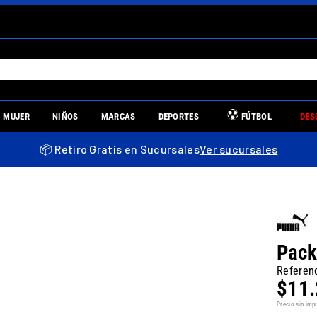
S MÁS BUSCADOS
MUJER
NIÑOS
MARCAS
DEPORTES
FÚTBOL
DES
es
📦 Retiro Gratis en Sucursales
Ver sucursales
re
Pack
Referen
$
11
.
llas mujer
Precio sin imp