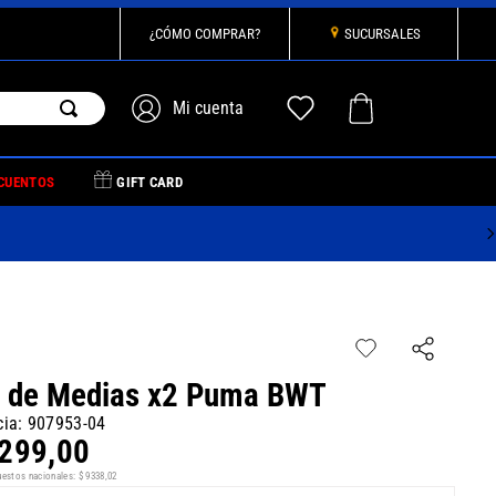
¿CÓMO COMPRAR?
SUCURSALES
CUENTOS
GIFT CARD
 de Medias x2 Puma BWT
cia
:
907953-04
299
,
00
uestos nacionales:
$
9338
,
02