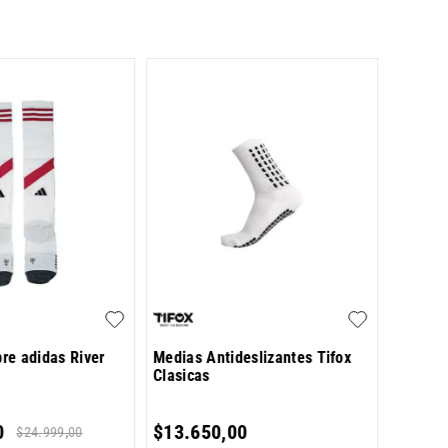
Pack de
Rayas
$
10
.
5
re adidas River
Medias Antideslizantes Tifox
Clasicas
6
cuotas 
0
$
13
.
650
,
00
$
24
.
999
,
00