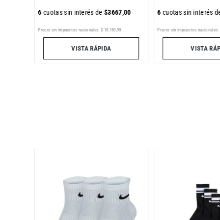
6
cuotas sin interés de
$
3667
,
00
6
cuotas sin interés 
Precio sin impuestos nacionales:
$
18
.
180
,
99
Precio sin impuestos nacionales:
VISTA RÁPIDA
VISTA RÁ
ma BWT