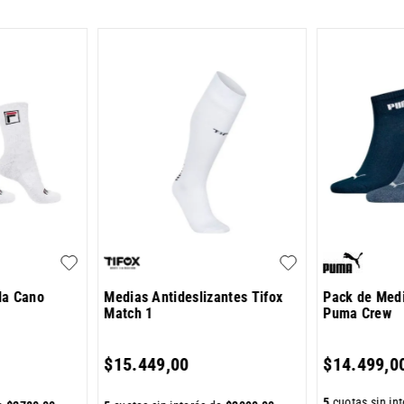
la Cano
Medias Antideslizantes Tifox
Pack de Med
Match 1
Puma Crew
$
15
.
449
,
00
$
14
.
499
,
0
5
cuotas sin in