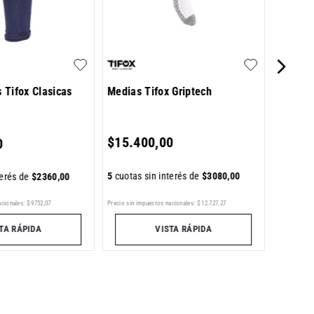
$
17
.
9
s Tifox Clasicas
Medias Tifox Griptech
5
cuotas 
$
15
.
400
,
00
0
5
cuotas sin interés de
$
3080
,
00
terés de
$
2360
,
00
acionales:
$
9752
,
07
Precio sin impuestos nacionales:
$
12
.
727
,
27
Precio sin im
TA RÁPIDA
VISTA RÁPIDA