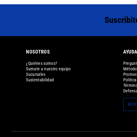
Suscribit
NOSOTROS
AYUD
¿Quiénes somos?
Pregunt
Sumate a nuestro equipo
Métodos
Sucursales
Promoc
Sustentabilidad
Polític
Término
Defensa
BOTÓ