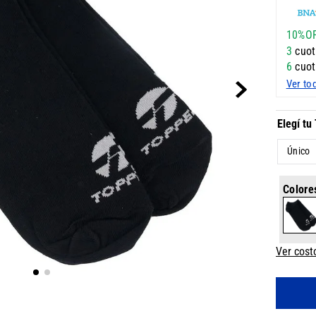
10%O
3
cuot
6
cuot
Ver to
Único
Colore
Ver cost