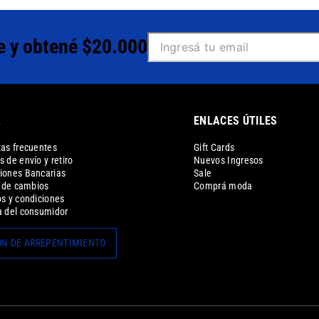
e y obtené $20.000
A
ENLACES ÚTILES
as frecuentes
Gift Cards
 de envío y retiro
Nuevos Ingresos
iones Bancarias
Sale
a de cambios
Comprá moda
s y condiciones
 del consumidor
N DE ARREPENTIMIENTO