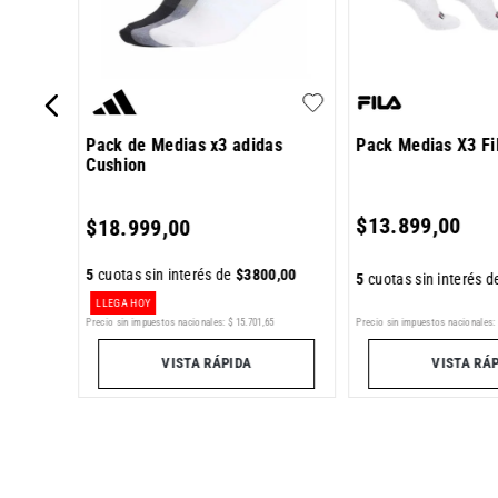
Pack de Medias x3 adidas
Pack Medias X3 Fi
Cushion
0
,
00
$
13
.
899
,
00
$
18
.
999
,
00
5
cuotas sin interés de
$
3800
,
00
5
cuotas sin interés 
LLEGA HOY
Precio sin impuestos nacionales:
$
15
.
701
,
65
Precio sin impuestos nacionales:
8
VISTA RÁPIDA
VISTA RÁ