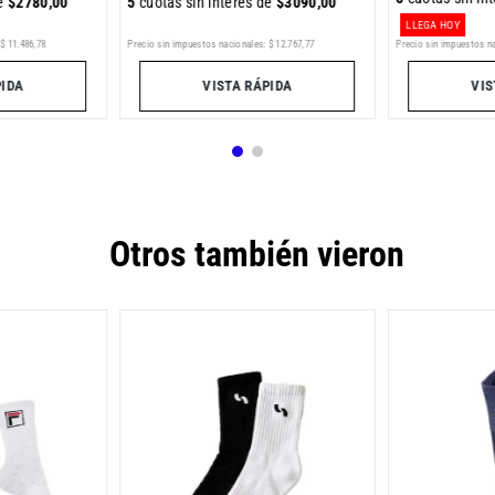
de
$
2780
,
00
5
cuotas sin interés de
$
3090
,
00
LLEGA HOY
Precio sin impuestos nacionales:
$
12
.
767
,
77
$
11
.
486
,
78
Precio sin impuestos n
VISTA RÁPIDA
PIDA
VIS
Otros también vieron