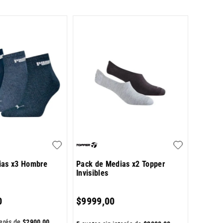
Pantorr
Lisas
$
11
.
5
ias x3 Hombre
Pack de Medias x2 Topper
Invisibles
5
cuotas 
0
$
9999
,
00
terés de
$
2900
,
00