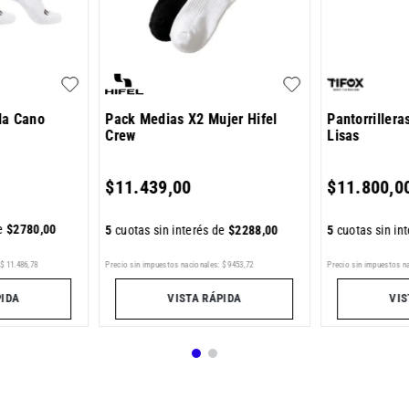
la Cano
Pack Medias X2 Mujer Hifel
Pantorrillera
Crew
Lisas
$
11
.
439
,
00
$
11
.
800
,
0
de
$
2780
,
00
5
cuotas sin interés de
$
2288
,
00
5
cuotas sin in
Precio sin impuestos nacionales:
$
9453
,
72
Precio sin impuestos n
$
11
.
486
,
78
VISTA RÁPIDA
VIS
PIDA