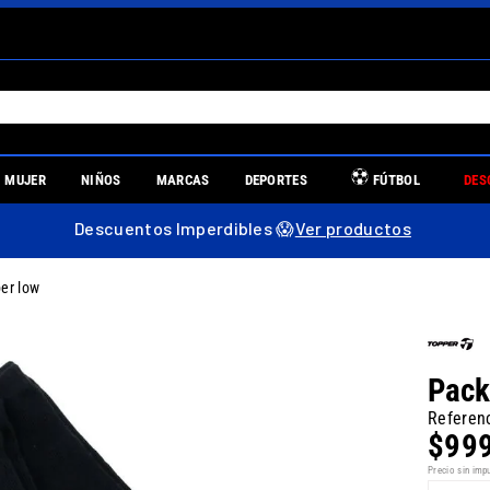
S MÁS BUSCADOS
MUJER
NIÑOS
MARCAS
DEPORTES
FÚTBOL
DES
es
Descuentos Imperdibles 😱
Ver productos
er low
re
Pack
Referen
$
99
uniors
Precio sin imp