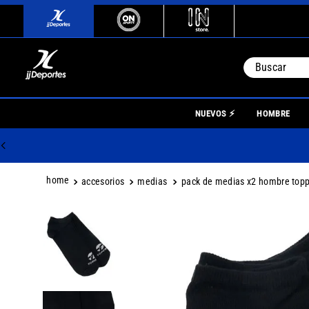
Buscar
TÉRMINO
NUEVOS ⚡
HOMBRE
1
.
river
2
.
botin
3
.
boca
accesorios
medias
pack de medias x2 hombre topp
4
.
homb
5
.
nino
6
.
mujer
7
.
niños
8
.
boca j