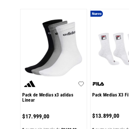
Nuevo
 Plain
Pack de Medias x3 adidas
Pack Medias X3 Fi
Linear
0
,
00
$
13
.
899
,
00
$
17
.
999
,
00