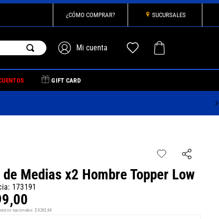
¿CÓMO COMPRAR?
SUCURSALES
CUENTOS
GIFT CARD
 de Medias x2 Hombre Topper Low
cia
:
173191
99
,
00
uestos nacionales:
$
8263
,
64