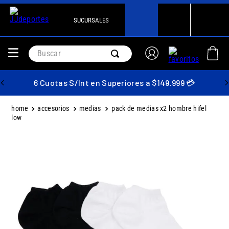
SUCURSALES
Buscar
6 Cuotas S/Int en Superiores a $149.999 💳
accesorios
medias
pack de medias x2 hombre hifel
low