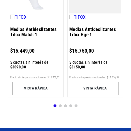
Medias Antideslizantes
Medias Antideslizantes
Tifox Match 1
Tifox Hgr-1
5
$
$
15
.
449
,
00
$
15
.
750
,
00
5
cuotas sin interés de
5
cuotas sin interés de
$
3090
,
00
$
3150
,
00
8
Precio sin impuestos nacionales:
$
12
.
767
,
77
Precio sin impuestos nacionales:
$
13
.
016
,
53
Pr
VISTA RÁPIDA
VISTA RÁPIDA