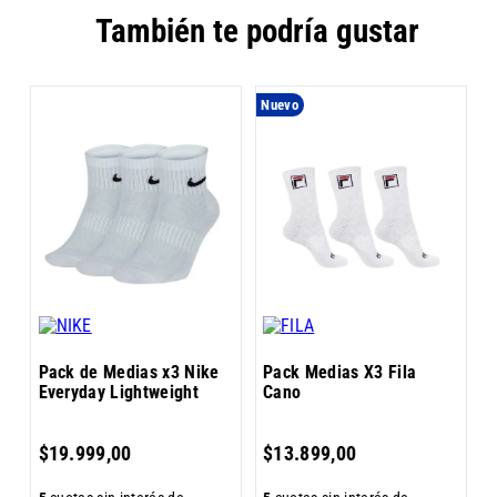
También te podría gustar
Nuevo
M
T
Pack de Medias x3 Nike
Pack Medias X3 Fila
Everyday Lightweight
Cano
5
$
19
.
999
,
00
$
13
.
899
,
00
$