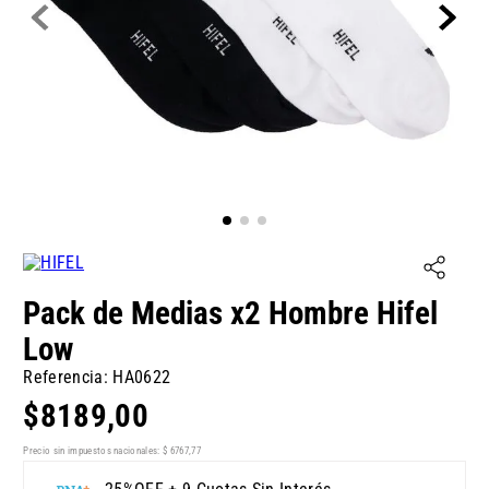
Pack de Medias x2 Hombre Hifel
Low
Referencia
:
HA0622
$
8189
,
00
Precio sin impuestos nacionales:
$
6767
,
77