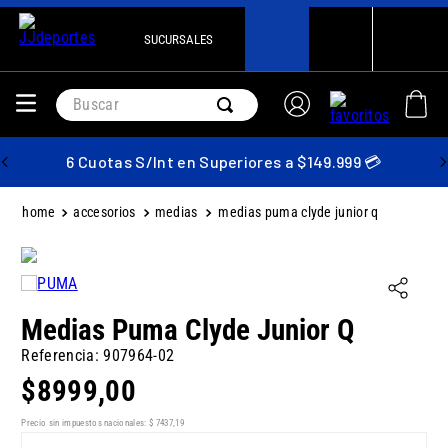
SUCURSALES
Buscar
6 Cuotas S/Int en Superiores a $149.999 💳
accesorios
medias
medias puma clyde junior q
Medias Puma Clyde Junior Q
Referencia
:
907964-02
$
8999
,
00
Precio sin impuestos nacionales:
$
7437
,
19