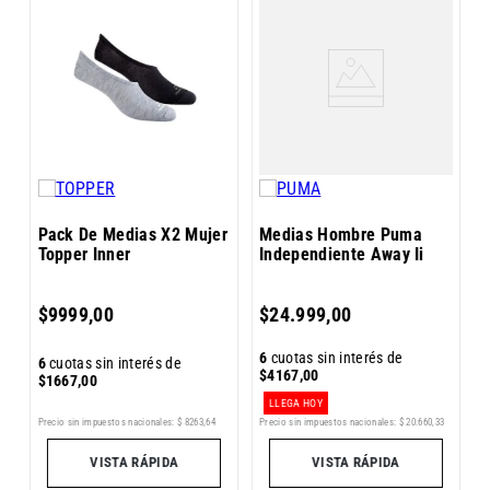
s
P
a
Pack De Medias X2 Mujer
Medias Hombre Puma
Topper Inner
Independiente Away Ii
6
$
9999
,
00
$
24
.
999
,
00
$
6
cuotas sin interés de
6
cuotas sin interés de
$
4167
,
00
$
1667
,
00
LLEGA HOY
Precio sin impuestos nacionales:
$
8263
,
64
Precio sin impuestos nacionales:
$
20
.
660
,
33
Pr
VISTA RÁPIDA
VISTA RÁPIDA