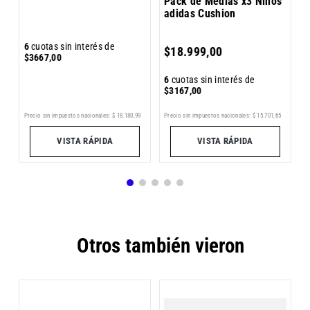
Pack de Medias x3 Niños
adidas Cushion
6
6
cuotas sin interés de
$
18
.
999
,
00
$
$
3667
,
00
6
cuotas sin interés de
$
3167
,
00
8
Precio sin impuestos nacionales:
$
18
.
180
,
99
Pr
Precio sin impuestos nacionales:
$
15
.
701
,
65
VISTA RÁPIDA
VISTA RÁPIDA
Otros también vieron