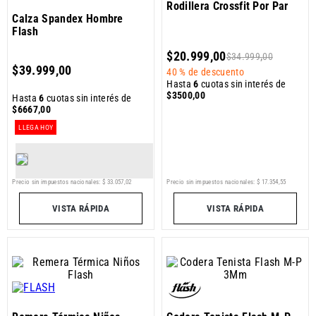
Rodillera Crossfit Por Par
Calza Spandex Hombre
Flash
$
20
.
999
,
00
$
34
.
999
,
00
$
39
.
999
,
00
40 %
de descuento
Hasta
6
cuotas sin interés de
$
3500
,
00
Hasta
6
cuotas sin interés de
$
6667
,
00
LLEGA HOY
Precio sin impuestos nacionales:
$
33
.
057
,
02
Precio sin impuestos nacionales:
$
17
.
354
,
55
VISTA RÁPIDA
VISTA RÁPIDA