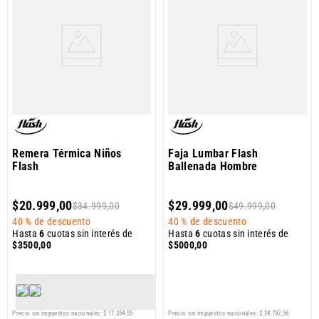
Remera Térmica Niños
Faja Lumbar Flash
Flash
Ballenada Hombre
$
20
.
999
,
00
$
29
.
999
,
00
$
34
.
999
,
00
$
49
.
999
,
00
40 %
de descuento
40 %
de descuento
Hasta
6
cuotas sin interés de
Hasta
6
cuotas sin interés de
$
3500
,
00
$
5000
,
00
Precio sin impuestos nacionales:
$
17
.
354
,
55
Precio sin impuestos nacionales:
$
24
.
792
,
56