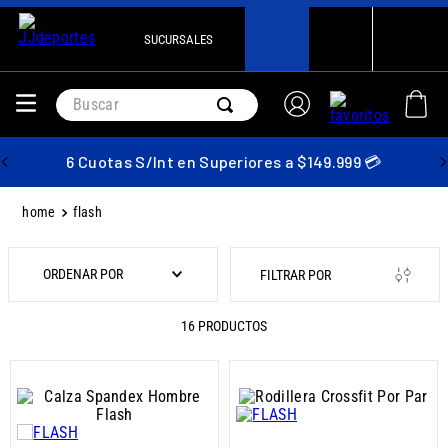
SUCURSALES
Buscar
6 Cuotas S/Int en Superiores a $149.999 💳
flash
ORDENAR POR
16
PRODUCTOS