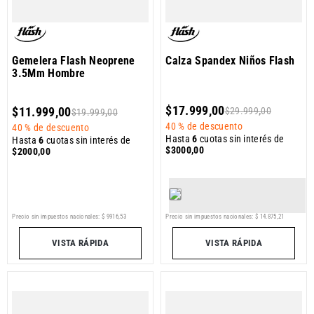
Gemelera Flash Neoprene
Calza Spandex Niños Flash
3.5Mm Hombre
$
17
.
999
,
00
$
11
.
999
,
00
$
29
.
999
,
00
$
19
.
999
,
00
40 %
de descuento
40 %
de descuento
Hasta
6
cuotas sin interés de
Hasta
6
cuotas sin interés de
$
3000
,
00
$
2000
,
00
Precio sin impuestos nacionales:
$
9916
,
53
Precio sin impuestos nacionales:
$
14
.
875
,
21
VISTA RÁPIDA
VISTA RÁPIDA