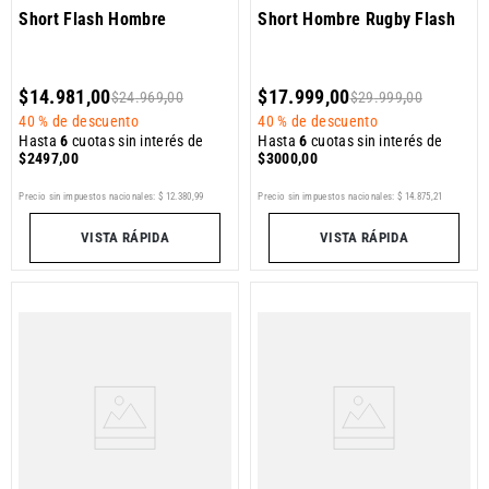
Short Flash Hombre
Short Hombre Rugby Flash
$
14
.
981
,
00
$
17
.
999
,
00
$
24
.
969
,
00
$
29
.
999
,
00
40 %
de descuento
40 %
de descuento
Hasta
6
cuotas sin interés de
Hasta
6
cuotas sin interés de
$
2497
,
00
$
3000
,
00
Precio sin impuestos nacionales:
$
12
.
380
,
99
Precio sin impuestos nacionales:
$
14
.
875
,
21
VISTA RÁPIDA
VISTA RÁPIDA