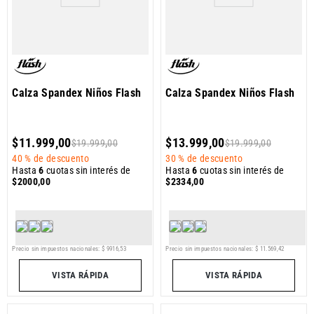
Calza Spandex Niños Flash
Calza Spandex Niños Flash
$
11
.
999
,
00
$
13
.
999
,
00
$
19
.
999
,
00
$
19
.
999
,
00
40 %
de descuento
30 %
de descuento
Hasta
6
cuotas sin interés de
Hasta
6
cuotas sin interés de
$
2000
,
00
$
2334
,
00
Precio sin impuestos nacionales:
$
9916
,
53
Precio sin impuestos nacionales:
$
11
.
569
,
42
VISTA RÁPIDA
VISTA RÁPIDA