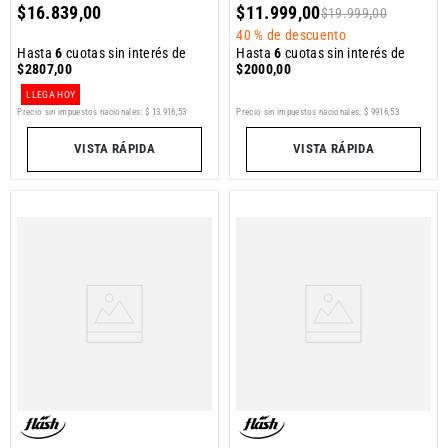
$
16
.
839
,
00
$
11
.
999
,
00
$
19
.
999
,
00
40 %
de descuento
Hasta
6
cuotas sin interés de
Hasta
6
cuotas sin interés de
$
2807
,
00
$
2000
,
00
LLEGA HOY
Precio sin impuestos nacionales:
$
13
.
916
,
53
Precio sin impuestos nacionales:
$
9916
,
53
VISTA RÁPIDA
VISTA RÁPIDA