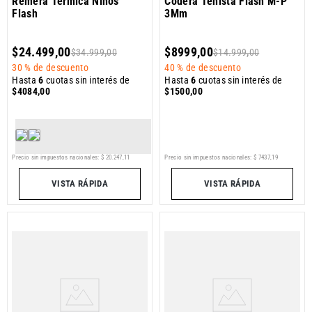
Remera Térmica Niños
Codera Tenista Flash M-P
Flash
3Mm
$
24
.
499
,
00
$
8999
,
00
$
34
.
999
,
00
$
14
.
999
,
00
30 %
de descuento
40 %
de descuento
Hasta
6
cuotas sin interés de
Hasta
6
cuotas sin interés de
$
4084
,
00
$
1500
,
00
Precio sin impuestos nacionales:
$
20
.
247
,
11
Precio sin impuestos nacionales:
$
7437
,
19
VISTA RÁPIDA
VISTA RÁPIDA