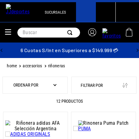
SUCURSALES
Buscar
6 Cuotas S/Int en Superiores a $149.999 💳
accesorios
riñoneras
ORDENAR POR
12
PRODUCTOS