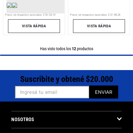
Precio sin impuestos nacionales:
$
55
.
123
,
14
Precio sin impuestos nacionales:
$
37
.
189
,
26
VISTA RÁPIDA
VISTA RÁPIDA
Has visto todos los
12
productos
Suscribite y obtené $20.000
ENVIAR
NOSOTROS