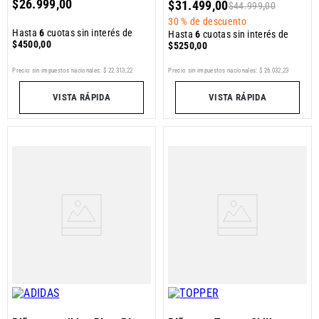
$
26
.
999
,
00
$
31
.
499
,
00
$
44
.
999
,
00
30 %
de descuento
Hasta
6
cuotas sin interés de
Hasta
6
cuotas sin interés de
$
4500
,
00
$
5250
,
00
Precio sin impuestos nacionales:
$
22
.
313
,
22
Precio sin impuestos nacionales:
$
26
.
032
,
23
VISTA RÁPIDA
VISTA RÁPIDA