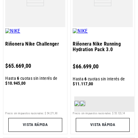
Riñonera Nike Challenger
Riñonera Nike Running
Hydration Pack 3.0
$
65
.
669
,
00
$
66
.
699
,
00
Hasta
6
cuotas sin interés de
Hasta
6
cuotas sin interés de
$
10
.
945
,
00
$
11
.
117
,
00
Precio sin impuestos nacionales:
$
54
.
271
,
90
Precio sin impuestos nacionales:
$
55
.
123
,
14
VISTA RÁPIDA
VISTA RÁPIDA