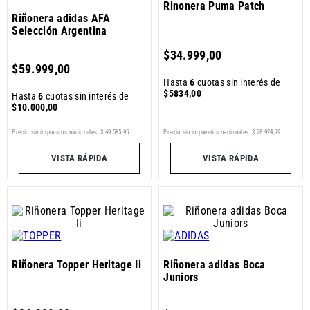
Rinonera Puma Patch
Riñonera adidas AFA
Selección Argentina
$
34
.
999
,
00
$
59
.
999
,
00
Hasta
6
cuotas sin interés de
$
5834
,
00
Hasta
6
cuotas sin interés de
$
10
.
000
,
00
Precio sin impuestos nacionales:
$
49
.
585
,
95
Precio sin impuestos nacionales:
$
28
.
924
,
79
VISTA RÁPIDA
VISTA RÁPIDA
Riñonera Topper Heritage Ii
Riñonera adidas Boca
Juniors