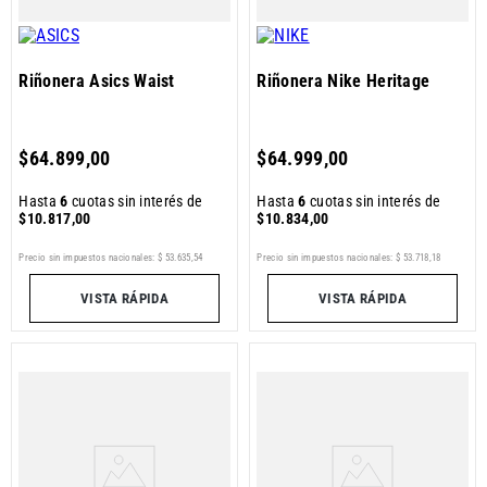
Riñonera Asics Waist
Riñonera Nike Heritage
$
64
.
899
,
00
$
64
.
999
,
00
Hasta
6
cuotas sin interés de
Hasta
6
cuotas sin interés de
$
10
.
817
,
00
$
10
.
834
,
00
Precio sin impuestos nacionales:
$
53
.
635
,
54
Precio sin impuestos nacionales:
$
53
.
718
,
18
VISTA RÁPIDA
VISTA RÁPIDA