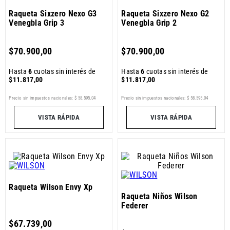
Raqueta Sixzero Nexo G3
Raqueta Sixzero Nexo G2
Venegbla Grip 3
Venegbla Grip 2
$
70
.
900
,
00
$
70
.
900
,
00
Hasta
6
cuotas sin interés de
Hasta
6
cuotas sin interés de
$
11
.
817
,
00
$
11
.
817
,
00
Precio sin impuestos nacionales:
$
58
.
595
,
04
Precio sin impuestos nacionales:
$
58
.
595
,
04
VISTA RÁPIDA
VISTA RÁPIDA
Raqueta Wilson Envy Xp
Raqueta Niños Wilson
Federer
$
67
.
739
,
00