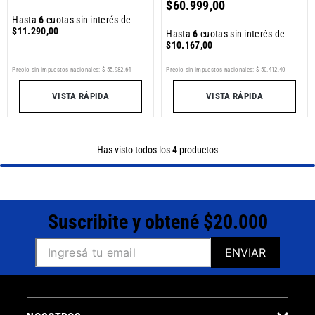
$
60
.
999
,
00
Hasta
6
cuotas sin interés de
$
11
.
290
,
00
Hasta
6
cuotas sin interés de
$
10
.
167
,
00
Precio sin impuestos nacionales:
$
55
.
982
,
64
Precio sin impuestos nacionales:
$
50
.
412
,
40
VISTA RÁPIDA
VISTA RÁPIDA
Has visto todos los
4
productos
Suscribite y obtené $20.000
ENVIAR