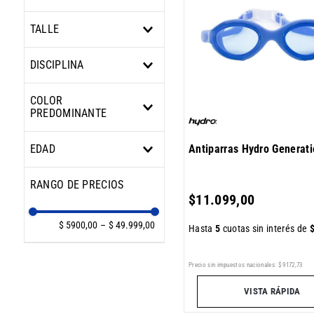
Mujer
Niño
ADIDAS
TALLE
Unisex
ARENA
HYDRO
1
DISCIPLINA
2
5
Natación
COLOR
7
PREDOMINANTE
S
Único
Amarillo
Antiparras Hydro Generati
EDAD
Azul
Blanco
Adulto
Multicolor
Niño
$
11
.
099
,
00
Negro
Rosa
$ 5900,00
–
$ 49.999,00
Hasta
5
cuotas sin interés de
Verde
Precio sin impuestos nacionales:
$
9172
,
73
VISTA RÁPIDA