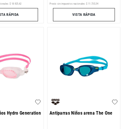
ionales:
$
18
.
925
,
62
Precio sin impuestos nacionales:
$
11
.
735
,
54
STA RÁPIDA
VISTA RÁPIDA
ños Hydro Generation
Antiparras Niños arena The One