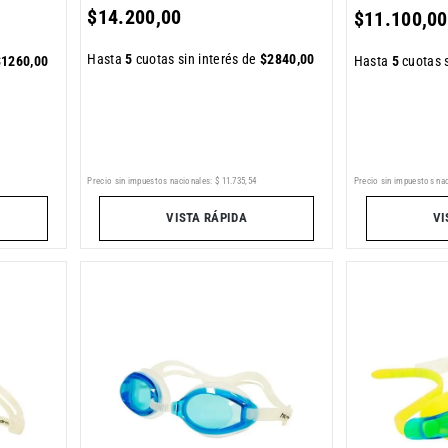
$
14
.
200
,
00
$
11
.
100
,
00
Hasta
5
cuotas sin interés de
$
2840
,
00
$
1260
,
00
Hasta
5
cuotas s
Precio sin impuestos nacionales:
$
11
.
735
,
54
Precio sin impuestos nac
VISTA RÁPIDA
VI