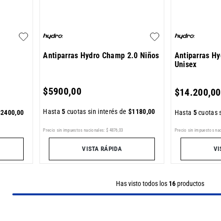
Antiparras Hydro Champ 2.0 Niños
Antiparras Hy
Unisex
$
5900
,
00
$
14
.
200
,
00
Hasta
5
cuotas sin interés de
$
1180
,
00
$
2400
,
00
Hasta
5
cuotas s
Precio sin impuestos nacionales:
$
4876
,
03
Precio sin impuestos nac
VISTA RÁPIDA
VI
Has visto todos los
16
productos