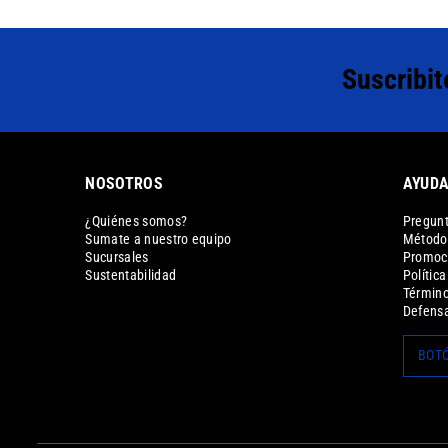
Suscribit
NOSOTROS
AYUD
¿Quiénes somos?
Pregunt
Sumate a nuestro equipo
Métodos
Sucursales
Promoc
Sustentabilidad
Polític
Término
Defensa
BOTÓ