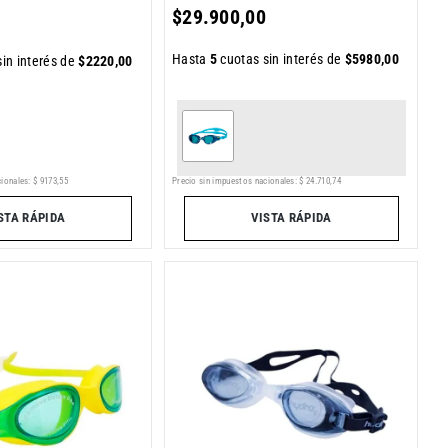
$
29
.
900
,
00
Hasta
5
cuotas sin interés de
$
5980
,
00
in interés de
$
2220
,
00
ionales:
$
9173
,
55
Precio sin impuestos nacionales:
$
24
.
710
,
74
STA RÁPIDA
VISTA RÁPIDA