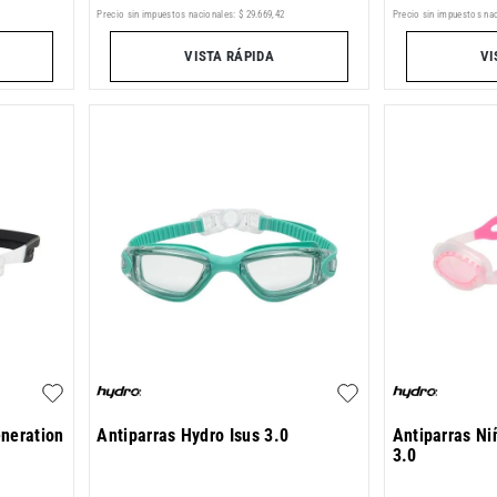
Precio sin impuestos nacionales:
$
29
.
669
,
42
Precio sin impuestos nac
VISTA RÁPIDA
VI
eneration
Antiparras Hydro Isus 3.0
Antiparras Ni
3.0