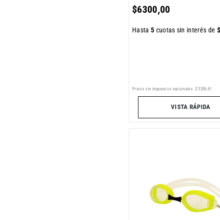
$
6300
,
00
Hasta
5
cuotas sin interés de
Precio sin impuestos nacionales:
$
5206
,
61
VISTA RÁPIDA