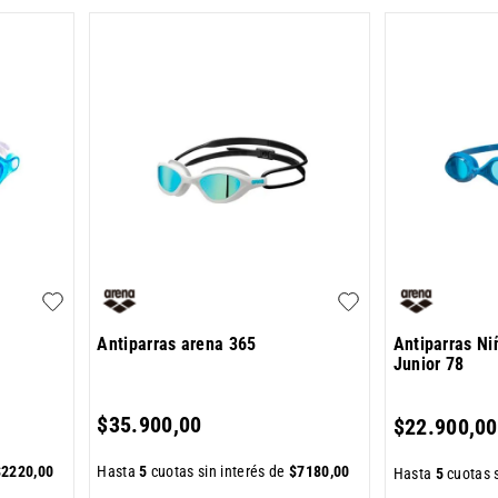
Antiparras arena 365
Antiparras Ni
Junior 78
$
35
.
900
,
00
$
22
.
900
,
00
$
2220
,
00
Hasta
5
cuotas sin interés de
$
7180
,
00
Hasta
5
cuotas s