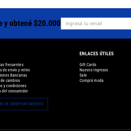
e y obtené $20.000
A
ENLACES ÚTILES
as frecuentes
Gift Cards
 de envío y retiro
Nuevos Ingresos
iones Bancarias
Sale
a de cambios
Comprá moda
s y condiciones
 del consumidor
N DE ARREPENTIMIENTO