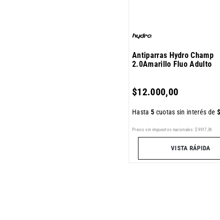
Antiparras Hydro Champ
2.0Amarillo Fluo Adulto
$
12
.
000
,
00
Hasta
5
cuotas sin interés de
Precio sin impuestos nacionales:
$
9917
,
36
VISTA RÁPIDA