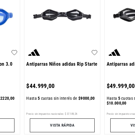
on 3.0
Antiparras Niños adidas Rip Starte
Antiparras ad
$
44
.
999
,
00
$
49
.
999
,
00
$
2220
,
00
Hasta
5
cuotas sin interés de
$
9000
,
00
Hasta
5
cuotas s
$
10
.
000
,
00
Precio sin impuestos nacionales:
$
37
.
189
,
26
Precio sin impuestos nac
VISTA RÁPIDA
VI