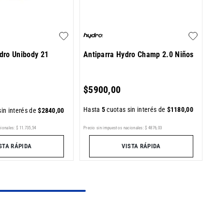
dro Unibody 21
Antiparra Hydro Champ 2.0 Niños
$
5900
,
00
Hasta
5
cuotas sin interés de
$
1180
,
00
in interés de
$
2840
,
00
ionales:
$
11
.
735
,
54
Precio sin impuestos nacionales:
$
4876
,
03
STA RÁPIDA
VISTA RÁPIDA