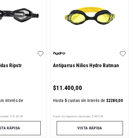
idas Ripstr
Antiparras Niños Hydro Batman
$
11
.
400
,
00
in interés de
Hasta
5
cuotas sin interés de
$
2280
,
00
ionales:
$
41
.
321
,
49
Precio sin impuestos nacionales:
$
9421
,
49
STA RÁPIDA
VISTA RÁPIDA