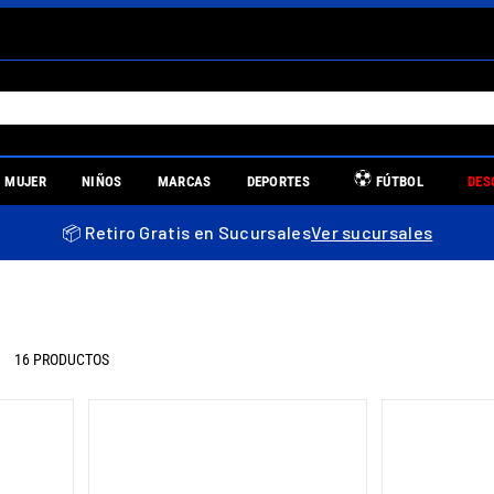
S MÁS BUSCADOS
MUJER
NIÑOS
MARCAS
DEPORTES
FÚTBOL
DES
es
📦 Retiro Gratis en Sucursales
Ver sucursales
re
16
PRODUCTOS
uniors