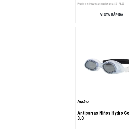
Precio sin impuestos nacionales:
$
9173
,
55
VISTA RÁPIDA
Antiparras Niños Hydro G
3.0