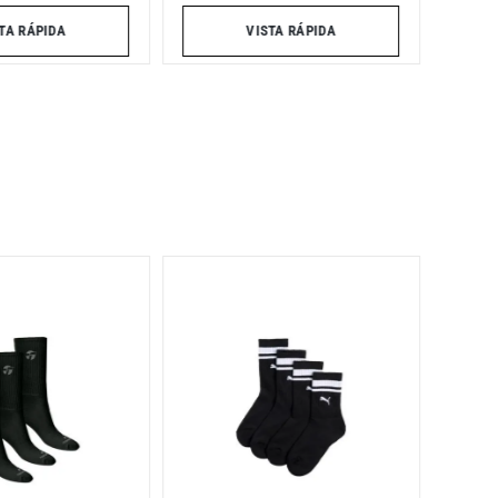
VISTA RÁPIDA
TA RÁPIDA
Pack d
adidas
$
34
.
9