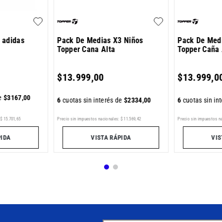
 adidas
Pack De Medias X3 Niños
Pack De Med
Topper Cana Alta
Topper Caña 
$
13
.
999
,
00
$
13
.
999
,
0
de
$
3167
,
00
6
cuotas sin interés de
$
2334
,
00
6
cuotas sin in
Precio sin impuestos nacionales:
$
11
.
569
,
42
Precio sin impuestos n
$
15
.
701
,
65
VISTA RÁPIDA
VIS
PIDA