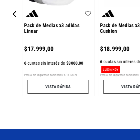
Pack de Medias x3 adidas
Pack de Medias x3
Linear
Cushion
4
,
00
$
17
.
999
,
00
$
18
.
999
,
00
6
cuotas sin interés 
6
cuotas sin interés de
$
3000
,
00
LLEGA HOY
Precio sin impuestos nacionales:
$
14
.
875
,
21
Precio sin impuestos nacionales:
VISTA RÁPIDA
VISTA RÁ