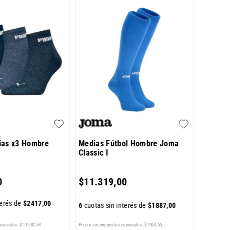
Pack X
Cana A
$
13
.
9
ias x3 Hombre
Medias Fútbol Hombre Joma
Classic I
6
cuotas 
0
$
11
.
319
,
00
terés de
$
2417
,
00
6
cuotas sin interés de
$
1887
,
00
Precio sin impuestos nacionales:
$
9354
,
55
acionales:
$
11
.
982
,
64
Precio sin im