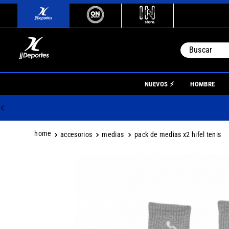
Buscar
TÉRMINO
NUEVOS ⚡
HOMBRE
1
.
river
2
.
botin
3
.
boca
accesorios
medias
pack de medias x2 hifel tenis
4
.
homb
5
.
nino
6
.
mujer
7
.
niños
8
.
zapati