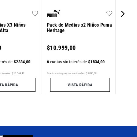
ias X3 Niños
Pack de Medias x2 Niños Puma
Alta
Heritage
6
cuotas 
0
$
10
.
999
,
00
terés de
$
2334
,
00
6
cuotas sin interés de
$
1834
,
00
acionales:
$
11
.
569
,
42
Precio sin impuestos nacionales:
$
9090
,
08
Precio sin im
TA RÁPIDA
VISTA RÁPIDA