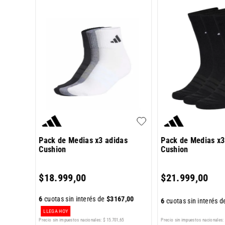
 Plain
Pack de Medias x3 adidas
Pack de Medias x3
Cushion
Cushion
0
,
00
$
18
.
999
,
00
$
21
.
999
,
00
6
cuotas sin interés de
$
3167
,
00
6
cuotas sin interés 
LLEGA HOY
0
Precio sin impuestos nacionales:
Precio sin impuestos nacionales:
$
15
.
701
,
65