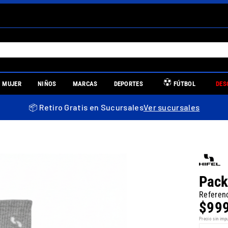
S MÁS BUSCADOS
MUJER
NIÑOS
MARCAS
DEPORTES
FÚTBOL
DES
es
📦 Retiro Gratis en Sucursales
Ver sucursales
re
Pack
Referen
$
99
llas mujer
Precio sin imp