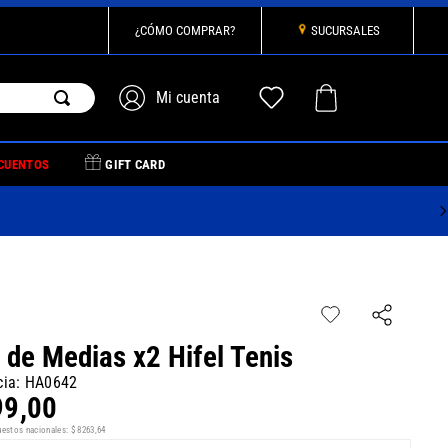
¿CÓMO COMPRAR?
SUCURSALES
CUENTOS
GIFT CARD
 de Medias x2 Hifel Tenis
cia
:
HA0642
99
,
00
uestos nacionales:
$
8263
,
64