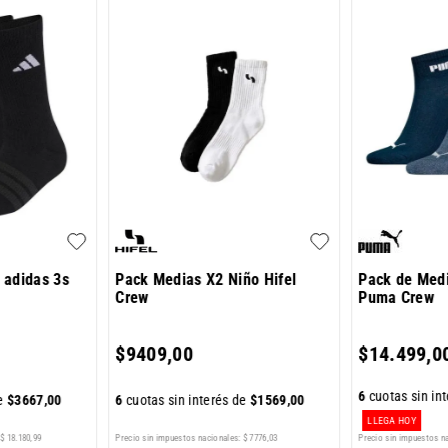
 adidas 3s
Pack Medias X2 Niño Hifel
Pack de Med
Crew
Puma Crew
$
9409
,
00
$
14
.
499
,
0
6
cuotas sin in
de
$
3667
,
00
6
cuotas sin interés de
$
1569
,
00
LLEGA HOY
$
18
.
180
,
99
Precio sin impuestos nacionales:
$
7776
,
03
Precio sin impuestos n