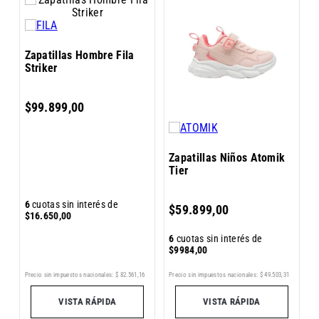
Z
Zapatillas Hombre Fila
Striker
$
99
.
899
,
00
Zapatillas Niños Atomik
Tier
6
6
cuotas sin interés de
$
59
.
899
,
00
$
$
16
.
650
,
00
6
cuotas sin interés de
$
9984
,
00
7
Precio sin impuestos nacionales:
$
82
.
561
,
16
Precio sin impuestos nacionales:
$
49
.
503
,
31
Pr
VISTA RÁPIDA
VISTA RÁPIDA