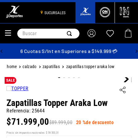
SUCURSALES
Buscar
6 Cuotas S/Int en Superiores a $149.999 💳
calzado
zapatillas
zapatillas topper araka low
SALE
Zapatillas Topper Araka Low
Referencia
:
25644
$
71
.
999
,
00
$
89
.
999
,
00
20 %
de descuento
Precio sin impuestos nacionales:
$
59
.
503
,
31