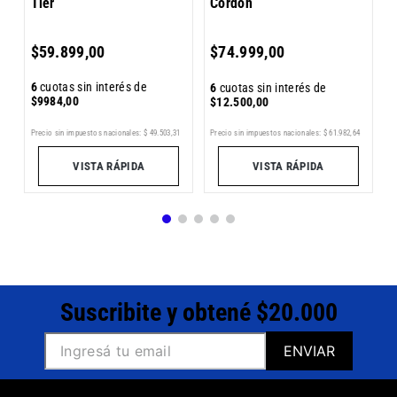
Tier
Cordón
6
$
59
.
899
,
00
$
74
.
999
,
00
$
6
cuotas sin interés de
6
cuotas sin interés de
$
9984
,
00
$
12
.
500
,
00
4
Pr
Precio sin impuestos nacionales:
$
49
.
503
,
31
Precio sin impuestos nacionales:
$
61
.
982
,
64
VISTA RÁPIDA
VISTA RÁPIDA
Suscribite y obtené $20.000
ENVIAR