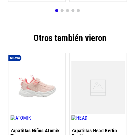
Otros también vieron
Nuevo
Z
E
C
Zapatillas Niños Atomik
Zapatillas Head Berlin