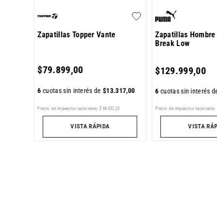
Zapatillas Topper Vante
Zapatillas Hombr
Break Low
667
,
00
$
79
.
899
,
00
$
129
.
999
,
00
6
cuotas sin interés de
$
13
.
317
,
00
6
cuotas sin interés 
Precio sin impuestos nacionales:
0
Precio sin impuestos nacionales:
$
66
.
032
,
23
VISTA RÁ
VISTA RÁPIDA