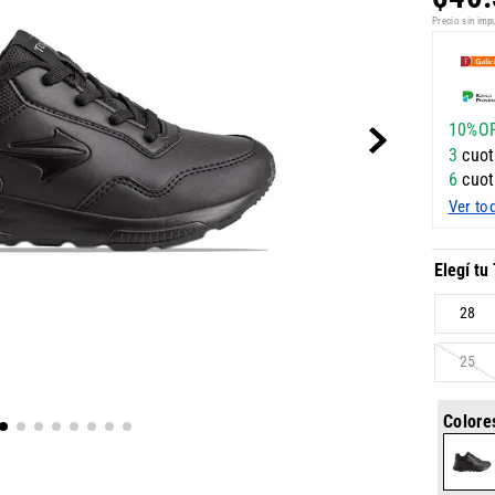
Precio sin imp
10%O
3
cuot
6
cuot
Ver to
28
25
Colore