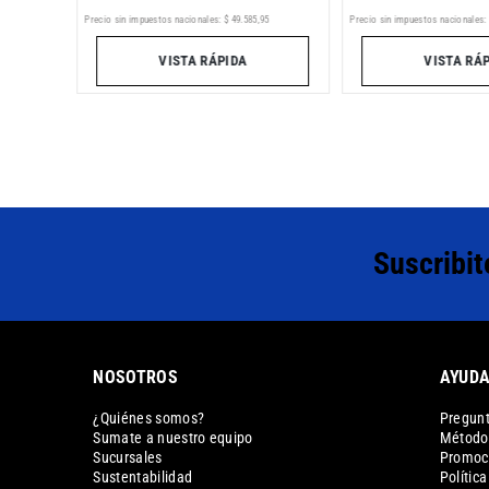
7
Precio sin impuestos nacionales:
Precio sin impuestos nacionales:
$
49
.
585
,
95
VISTA RÁ
VISTA RÁPIDA
Suscribit
NOSOTROS
AYUD
¿Quiénes somos?
Pregunt
Sumate a nuestro equipo
Métodos
Sucursales
Promoc
Sustentabilidad
Polític