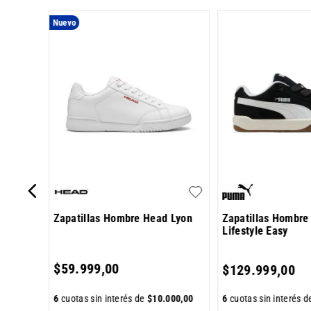
Nuevo
Zapatillas Hombre Head Lyon
Zapatillas Hombr
Lifestyle Easy
650
,
00
$
59
.
999
,
00
$
129
.
999
,
00
6
cuotas sin interés de
$
10
.
000
,
00
6
cuotas sin interés 