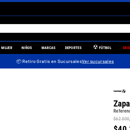
S MÁS BUSCADOS
MUJER
NIÑOS
MARCAS
DEPORTES
FÚTBOL
DES
es
📦 Retiro Gratis en Sucursales
Ver sucursales
re
Zapat
Referen
$
62
.
000
uniors
$
40
.