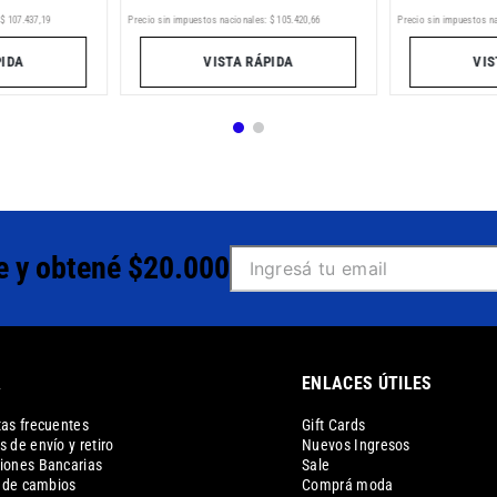
$
107
.
437
,
19
Precio sin impuestos nacionales:
$
105
.
420
,
66
Precio sin impuestos n
PIDA
VISTA RÁPIDA
VIS
e y obtené $20.000
A
ENLACES ÚTILES
as frecuentes
Gift Cards
 de envío y retiro
Nuevos Ingresos
iones Bancarias
Sale
a de cambios
Comprá moda