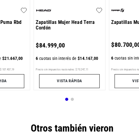
e Puma Rbd
Zapatillas Mujer Head Terra
Zapatillas M
Cordón
$
80
.
700
,
0
$
84
.
999
,
00
6
cuotas sin in
de
$
21
.
667
,
00
6
cuotas sin interés de
$
14
.
167
,
00
$
107
.
437
,
19
Precio sin impuestos nacionales:
$
70
.
247
,
11
Precio sin impuestos n
PIDA
VISTA RÁPIDA
VIS
Otros también vieron