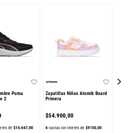
Zapatil
Primer
$
49
.
9
Hombre Puma
Zapatillas Niños Atomik Board
te 2
Primera
6
cuotas 
0
$
54
.
900
,
00
terés de
$
16
.
667
,
00
6
cuotas sin interés de
$
9150
,
00