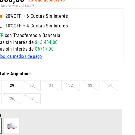
uestos nacionales:
$
33
.
305
,
79
20%OFF + 6 Cuotas Sin Interés
10%OFF + 4 Cuotas Sin Interés
FF
con Transferencia Bancaria
as sin interés de
$
13
.
434
,
00
as sin interés de
$
6717
,
00
dos los medios de pago
29
30
31
32
33
34
26
27
s