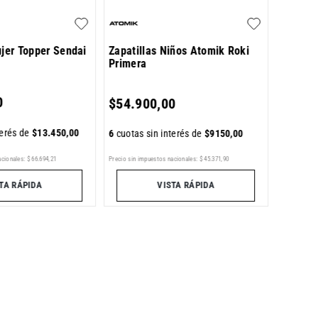
ujer Topper Sendai
Zapatillas Niños Atomik Roki
Primera
6
cuotas 
0
$
54
.
900
,
00
terés de
$
13
.
450
,
00
6
cuotas sin interés de
$
9150
,
00
Precio sin im
Precio sin impuestos nacionales:
$
45
.
371
,
90
acionales:
$
66
.
694
,
21
VISTA RÁPIDA
TA RÁPIDA