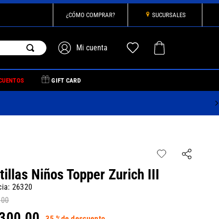
¿CÓMO COMPRAR?
SUCURSALES
CUENTOS
GIFT CARD
illas Niños Topper Zurich III
cia
:
26320
,
00
300
,
00
35 %
de descuento