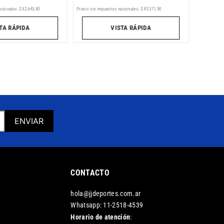
Precio sin im
acionales:
$
82
.
643
,
80
Precio sin impuestos nacionales:
$
45
.
371
,
90
TA RÁPIDA
VISTA RÁPIDA
ENVIAR
CONTACTO
hola@jjdeportes.com.ar
Whatsapp: 11-2518-4539
Horario de atención
: