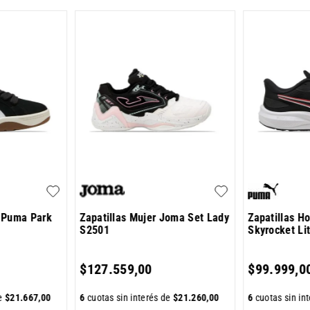
e Puma Park
Zapatillas Mujer Joma Set Lady
Zapatillas 
S2501
Skyrocket Li
$
127
.
559
,
00
$
99
.
999
,
0
de
$
21
.
667
,
00
6
cuotas sin interés de
$
21
.
260
,
00
6
cuotas sin in