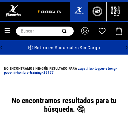
SUCURSALES
Buscar
📦 Retiro en Sucursales Sin Cargo
zapatillas-topper-strong-
pace-iii-hombre-training-25977
No encontramos resultados para tu
búsqueda. 🤔