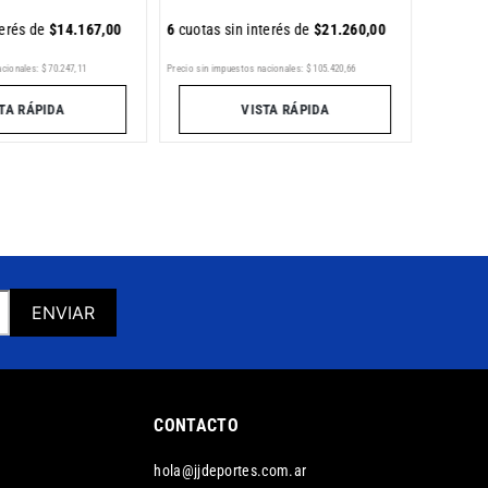
terés de
$
14
.
167
,
00
6
cuotas sin interés de
$
21
.
260
,
00
Precio sin im
acionales:
$
70
.
247
,
11
Precio sin impuestos nacionales:
$
105
.
420
,
66
TA RÁPIDA
VISTA RÁPIDA
ENVIAR
CONTACTO
hola@jjdeportes.com.ar