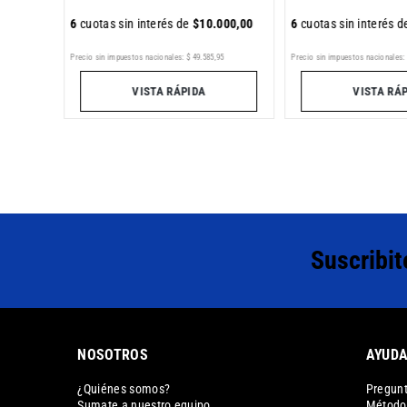
6
cuotas sin interés de
$
10
.
000
,
00
6
cuotas sin interés 
65
Precio sin impuestos nacionales:
$
49
.
585
,
95
Precio sin impuestos nacionales:
VISTA RÁPIDA
VISTA RÁ
Suscribit
NOSOTROS
AYUD
¿Quiénes somos?
Pregunt
Sumate a nuestro equipo
Métodos