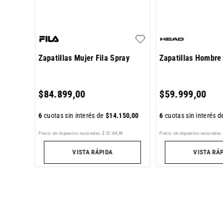
Zapatillas Mujer Fila Spray
Zapatillas Hombre
384
,
00
$
84
.
899
,
00
$
59
.
999
,
00
6
cuotas sin interés de
$
14
.
150
,
00
6
cuotas sin interés 
7
Precio sin impuestos nacionales:
$
70
.
164
,
46
Precio sin impuestos nacionales:
VISTA RÁPIDA
VISTA RÁ