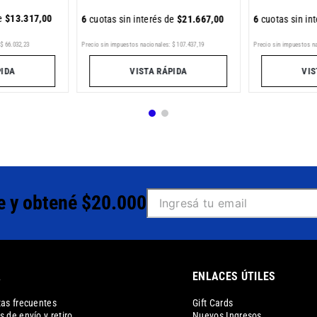
de
$
13
.
317
,
00
6
cuotas sin interés de
$
21
.
667
,
00
6
cuotas sin in
Precio sin impuestos nacionales:
$
107
.
437
,
19
Precio sin impuestos n
$
66
.
032
,
23
VISTA RÁPIDA
VIS
PIDA
e y obtené $20.000
A
ENLACES ÚTILES
as frecuentes
Gift Cards
 de envío y retiro
Nuevos Ingresos