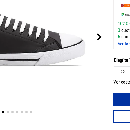
10%O
3
cuot
6
cuot
Ver to
35
Ver cost