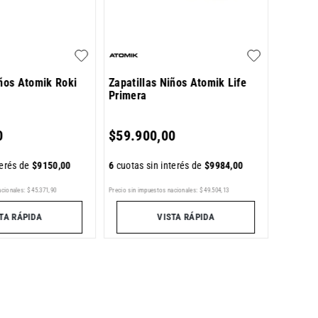
iños Atomik Roki
Zapatillas Niños Atomik Life
Primera
6
cuotas 
0
$
59
.
900
,
00
terés de
$
9150
,
00
6
cuotas sin interés de
$
9984
,
00
Precio sin im
acionales:
$
45
.
371
,
90
Precio sin impuestos nacionales:
$
49
.
504
,
13
TA RÁPIDA
VISTA RÁPIDA