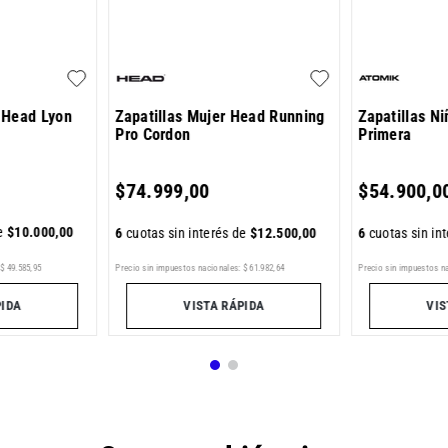
 Head Lyon
Zapatillas Mujer Head Running
Zapatillas N
Pro Cordon
Primera
$
74
.
999
,
00
$
54
.
900
,
0
de
$
10
.
000
,
00
6
cuotas sin interés de
$
12
.
500
,
00
6
cuotas sin in
Precio sin impuestos nacionales:
$
61
.
982
,
64
Precio sin impuestos n
$
49
.
585
,
95
VISTA RÁPIDA
VIS
PIDA