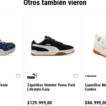
Otros también vieron
Vante
Zapatillas Hombre Puma Park
Zapatillas M
Lifestyle Easy
Cordón
$
129
.
999
,
00
$
84
.
999
,
0