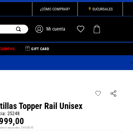
¿CÓMO COMPRAR?
SUCURSALES
CUENTOS
GIFT CARD
tillas Topper Rail Unisex
cia
:
25248
999
,
00
uestos nacionales:
$
49
.
585
,
95