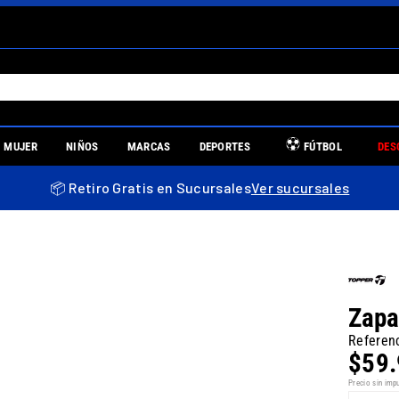
S MÁS BUSCADOS
MUJER
NIÑOS
MARCAS
DEPORTES
FÚTBOL
DES
es
📦 Retiro Gratis en Sucursales
Ver sucursales
re
Zapa
Referen
$
59
.
uniors
Precio sin imp