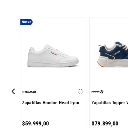
Nuevo
Zapatillas Hombre Head Lyon
Zapatillas Topper 
334
,
00
$
59
.
999
,
00
$
79
.
899
,
00