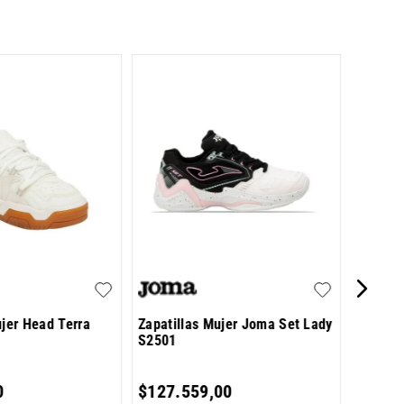
Zapati
Skyrock
$
99
.
9
ujer Head Terra
Zapatillas Mujer Joma Set Lady
S2501
6
cuotas 
0
$
127
.
559
,
00