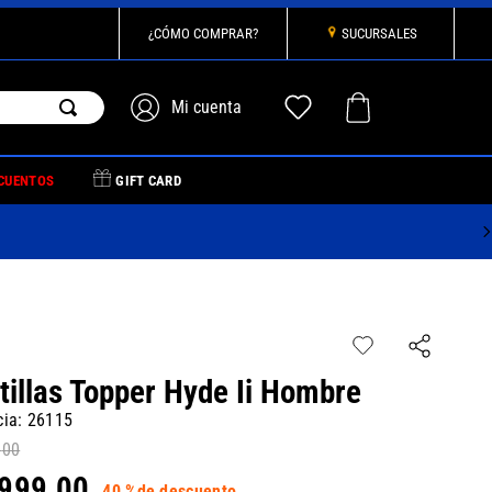
¿CÓMO COMPRAR?
SUCURSALES
CUENTOS
GIFT CARD
tillas Topper Hyde Ii Hombre
cia
:
26115
,
00
999
,
00
40 %
de descuento