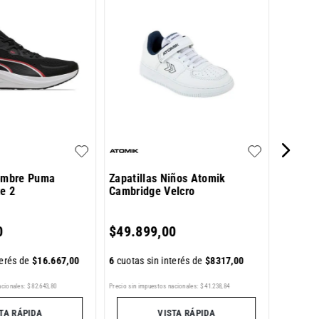
Zapatil
Primer
$
54
.
9
Hombre Puma
Zapatillas Niños Atomik
te 2
Cambridge Velcro
6
cuotas 
0
$
49
.
899
,
00
terés de
$
16
.
667
,
00
6
cuotas sin interés de
$
8317
,
00
Precio sin im
acionales:
$
82
.
643
,
80
Precio sin impuestos nacionales:
$
41
.
238
,
84
TA RÁPIDA
VISTA RÁPIDA