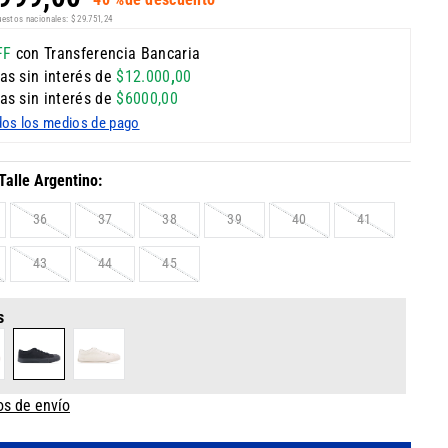
uestos nacionales:
$
29
.
751
,
24
FF
con Transferencia Bancaria
as sin interés de
$
12
.
000
,
00
as sin interés de
$
6000
,
00
dos los medios de pago
36
37
38
39
40
41
43
44
45
s
os de envío