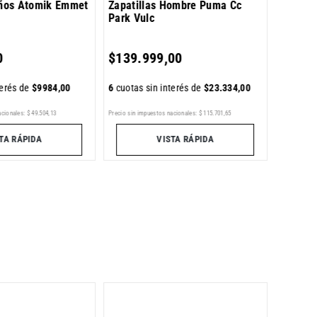
iños Atomik Emmet
Zapatillas Hombre Puma Cc
Park Vulc
6
cuotas 
0
$
139
.
999
,
00
terés de
$
9984
,
00
6
cuotas sin interés de
$
23
.
334
,
00
Precio sin im
acionales:
$
49
.
504
,
13
Precio sin impuestos nacionales:
$
115
.
701
,
65
TA RÁPIDA
VISTA RÁPIDA