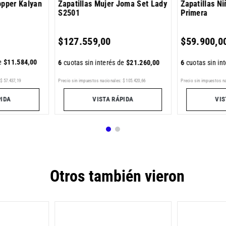
opper Kalyan
Zapatillas Mujer Joma Set Lady
Zapatillas N
S2501
Primera
$
127
.
559
,
00
$
59
.
900
,
0
de
$
11
.
584
,
00
6
cuotas sin interés de
$
21
.
260
,
00
6
cuotas sin in
Precio sin impuestos nacionales:
$
105
.
420
,
66
Precio sin impuestos n
$
57
.
437
,
19
VISTA RÁPIDA
VIS
PIDA
Otros también vieron