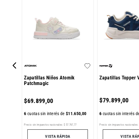
r III
Zapatillas Niños Atomik
Zapatillas Topper 
Patchmagic
384
,
00
$
79
.
899
,
00
$
69
.
899
,
00
6
cuotas sin interés 
6
cuotas sin interés de
$
11
.
650
,
00
7
Precio sin impuestos nacionales:
$
57
.
767
,
77
Precio sin impuestos nacionales:
VISTA RÁPIDA
VISTA RÁ