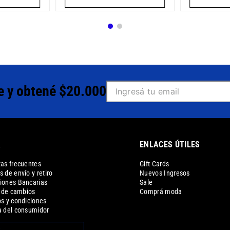
e y obtené $20.000
A
ENLACES ÚTILES
as frecuentes
Gift Cards
 de envío y retiro
Nuevos Ingresos
iones Bancarias
Sale
a de cambios
Comprá moda
s y condiciones
 del consumidor