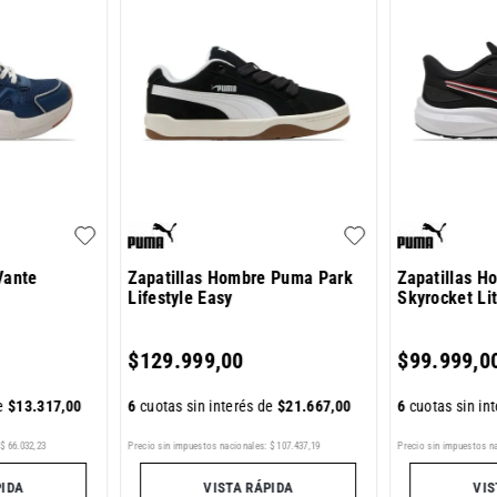
Vante
Zapatillas Hombre Puma Park
Zapatillas 
Lifestyle Easy
Skyrocket Li
$
129
.
999
,
00
$
99
.
999
,
0
de
$
13
.
317
,
00
6
cuotas sin interés de
$
21
.
667
,
00
6
cuotas sin in
Precio sin impuestos nacionales:
$
107
.
437
,
19
Precio sin impuestos n
$
66
.
032
,
23
VISTA RÁPIDA
VIS
PIDA