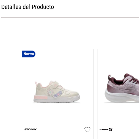
Detalles del Producto
Nuevo
nisex