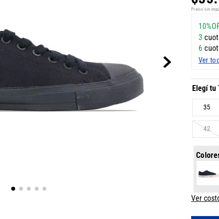
Precio sin imp
10%O
3
cuot
6
cuot
Ver to
35
42
Colore
Ver cost