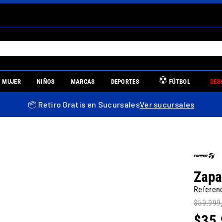
S MÁS BUSCADOS
MUJER
NIÑOS
MARCAS
DEPORTES
FÚTBOL
DES
es
📦 Retiro Gratis en Sucursales
Ver sucursales
re
Zapa
Referen
$
59
.
999
llas mujer
$
35
.