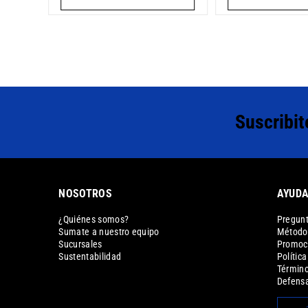
Suscribit
NOSOTROS
AYUD
¿Quiénes somos?
Pregunt
Sumate a nuestro equipo
Métodos
Sucursales
Promoc
Sustentabilidad
Polític
Término
Defensa