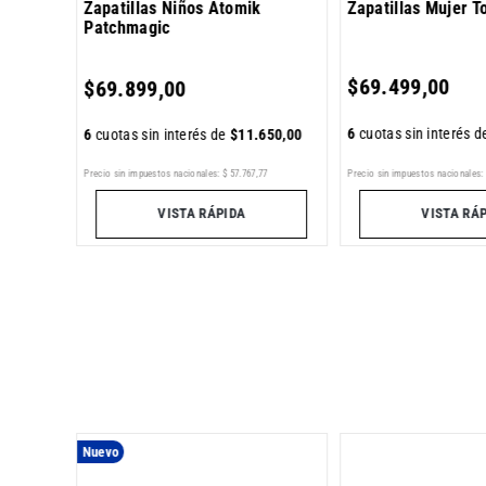
Zapatillas Niños Atomik
Zapatillas Mujer T
Patchmagic
000
,
00
$
69
.
499
,
00
$
69
.
899
,
00
6
cuotas sin interés 
6
cuotas sin interés de
$
11
.
650
,
00
5
Precio sin impuestos nacionales:
$
57
.
767
,
77
Precio sin impuestos nacionales:
VISTA RÁPIDA
VISTA RÁ
Nuevo