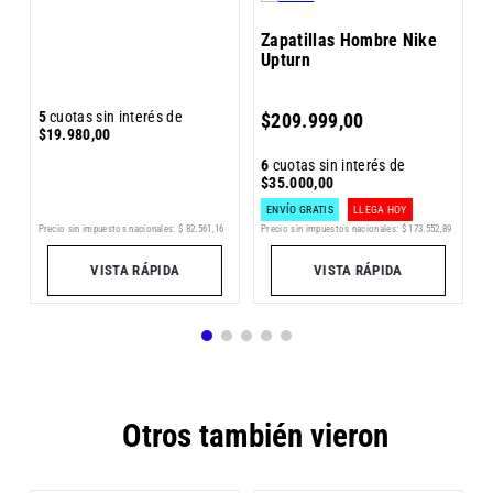
Zapatillas Hombre Nike
Upturn
5
5
cuotas sin interés de
$
209
.
999
,
00
$
$
19
.
980
,
00
6
cuotas sin interés de
$
35
.
000
,
00
ENVÍO GRATIS
LLEGA HOY
Precio sin impuestos nacionales:
$
173
.
552
,
89
5
Precio sin impuestos nacionales:
$
82
.
561
,
16
Pr
VISTA RÁPIDA
VISTA RÁPIDA
Otros también vieron