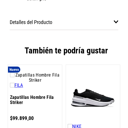
Detalles del Producto
También te podría gustar
Nuevo
Z
Zapatillas Hombre Fila
C
Striker
$
99
.
899
,
00