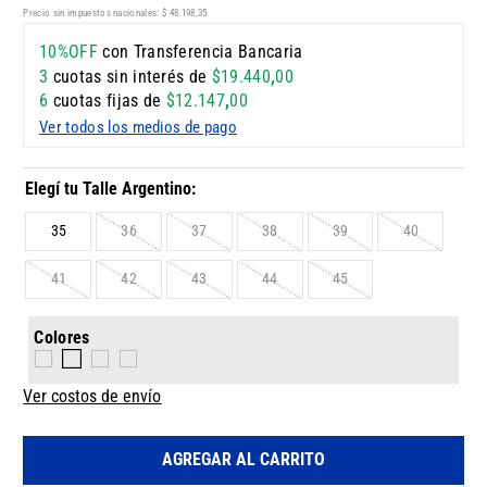
Precio sin impuestos nacionales:
$
48
.
198
,
35
10%OFF
con Transferencia Bancaria
3
cuotas sin interés de
$
19
.
440
,
00
6
cuotas fijas de
$
12
.
147
,
00
Ver todos los medios de pago
35
36
37
38
39
40
41
42
43
44
45
Colores
Ver costos de envío
AGREGAR AL CARRITO