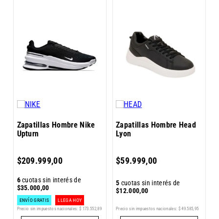
Z
X
Zapatillas Hombre Nike
Zapatillas Hombre Head
Upturn
Lyon
5
$
209
.
999
,
00
$
59
.
999
,
00
$
6
cuotas sin interés de
5
cuotas sin interés de
$
35
.
000
,
00
$
12
.
000
,
00
ENVÍO GRATIS
LLEGA HOY
Precio sin impuestos nacionales:
$
49
.
585
,
95
Pr
Precio sin impuestos nacionales:
$
173
.
552
,
89
7