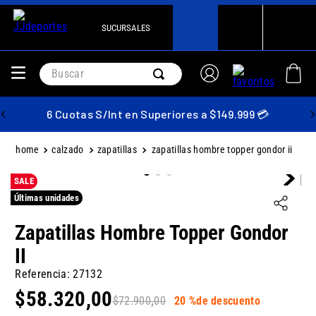
SUCURSALES
Buscar
6 Cuotas S/Int en Superiores a $149.999 💳
calzado
zapatillas
zapatillas hombre topper gondor ii
SALE
Últimas unidades
Zapatillas Hombre Topper Gondor
II
Referencia
:
27132
$
58
.
320
,
00
$
72
.
900
,
00
20 %
de descuento