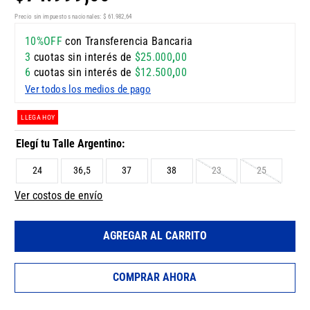
Precio sin impuestos nacionales:
$
61
.
982
,
64
10%OFF
con Transferencia Bancaria
3
cuotas sin interés de
$
25
.
000
,
00
6
cuotas sin interés de
$
12
.
500
,
00
Ver todos los medios de pago
LLEGA HOY
24
36,5
37
38
23
25
Ver costos de envío
AGREGAR AL CARRITO
COMPRAR AHORA