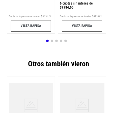
6
cuotas sin interés de
$
9984
,
00
9
Precio sin impuestos nacionales:
$
82
.
561
,
16
Pr
Precio sin impuestos nacionales:
$
49
.
503
,
31
VISTA RÁPIDA
VISTA RÁPIDA
Otros también vieron
e
Z
C