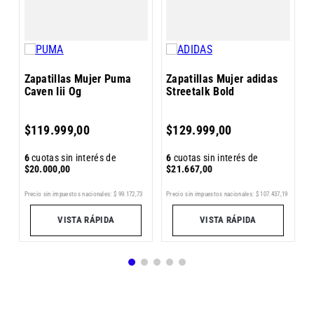
Zapatillas Mujer Puma
Zapatillas Mujer adidas
Caven Iii Og
Streetalk Bold
6
$
119
.
999
,
00
$
129
.
999
,
00
$
6
cuotas sin interés de
6
cuotas sin interés de
$
20
.
000
,
00
$
21
.
667
,
00
1
Pr
Precio sin impuestos nacionales:
$
99
.
172
,
73
Precio sin impuestos nacionales:
$
107
.
437
,
19
VISTA RÁPIDA
VISTA RÁPIDA