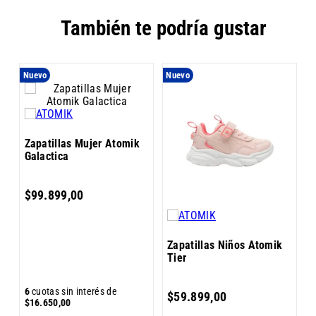
También te podría gustar
Nuevo
Nuevo
Z
Zapatillas Mujer Atomik
V
Galactica
$
99
.
899
,
00
Zapatillas Niños Atomik
Tier
6
6
cuotas sin interés de
$
59
.
899
,
00
$
$
16
.
650
,
00