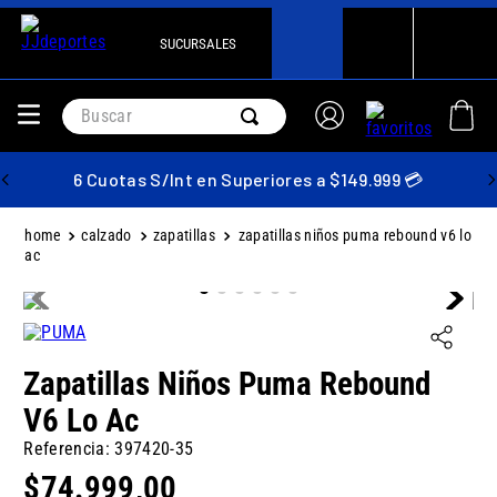
SUCURSALES
Buscar
6 Cuotas S/Int en Superiores a $149.999 💳
calzado
zapatillas
zapatillas niños puma rebound v6 lo
ac
Zapatillas Niños Puma Rebound
V6 Lo Ac
Referencia
:
397420-35
$
74
.
999
,
00