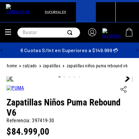
SUCURSALES
Buscar
6 Cuotas S/Int en Superiores a $149.999 💳
calzado
zapatillas
zapatillas niños puma rebound v6
Zapatillas Niños Puma Rebound
V6
Referencia
:
397419-30
$
84
.
999
,
00