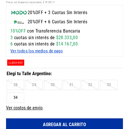
Precio sin impuestos nacionales:
$
70
.
247
,
11
20%OFF + 3 Cuotas Sin Interés
20%OFF + 6 Cuotas Sin Interés
10%OFF
con Transferencia Bancaria
3
cuotas sin interés de
$
28
.
333
,
00
6
cuotas sin interés de
$
14
.
167
,
00
Ver todos los medios de pago
LLEGA HOY
28
29
30
31
32
33
34
Ver costos de envío
AGREGAR AL CARRITO