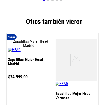
Otros también vieron
Nuevo
Z
Zapatillas Mujer Head
F
Madrid
$
74
.
999
,
00
Zapatillas Mujer Head
Vermont