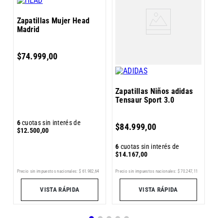
Z
Zapatillas Mujer Head
P
Madrid
$
74
.
999
,
00
Zapatillas Niños adidas
Tensaur Sport 3.0
6
6
cuotas sin interés de
$
84
.
999
,
00
$
$
12
.
500
,
00
6
cuotas sin interés de
$
14
.
167
,
00
0
Precio sin impuestos nacionales:
$
61
.
982
,
64
Pr
Precio sin impuestos nacionales:
$
70
.
247
,
11
VISTA RÁPIDA
VISTA RÁPIDA