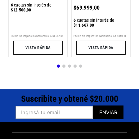
6
6
cuotas sin interés de
$
69
.
999
,
00
$
$
12
.
500
,
00
6
cuotas sin interés de
$
11
.
667
,
00
9
Precio sin impuestos nacionales:
$
61
.
982
,
64
Pr
Precio sin impuestos nacionales:
$
57
.
850
,
41
VISTA RÁPIDA
VISTA RÁPIDA
Suscribite y obtené $20.000
ENVIAR