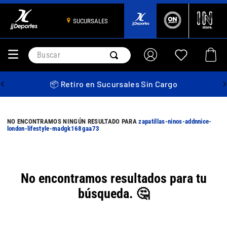
SUCURSALES
Buscar
📦 Retiro en Sucursales Sin Cargo
zapatillas-ninos-addnnice-
london-lifestyle-madgk168gaa73
No encontramos resultados para tu
búsqueda. 🤔