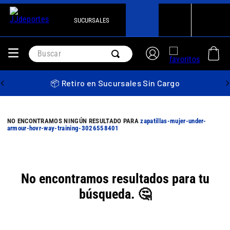
SUCURSALES
Buscar
📦 Retiro en Sucursales Sin Cargo
zapatillas-mujer-under-
armour-hovr-way-training-3026558401
No encontramos resultados para tu
búsqueda. 🤔