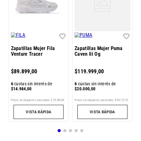
E
C
Zapatillas Mujer Fila
Zapatillas Mujer Puma
Venture Tracer
Caven Iii Og
6
$
89
.
899
,
00
$
119
.
999
,
00
$
6
cuotas sin interés de
6
cuotas sin interés de
$
14
.
984
,
00
$
20
.
000
,
00
7
Pr
Precio sin impuestos nacionales:
$
74
.
296
,
69
Precio sin impuestos nacionales:
$
99
.
172
,
73
VISTA RÁPIDA
VISTA RÁPIDA