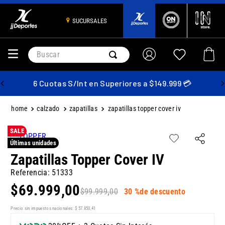
SUCURSALES
Buscar
6 Cuotas S/Int en Superiores a $149.999 💳
calzado
zapatillas
zapatillas topper cover iv
SALE
Últimas unidades
Zapatillas Topper Cover IV
Referencia
:
51333
$
69
.
999
,
00
$
99
.
999
,
00
30 %
de descuento
Precio sin impuestos nacionales:
$
57
.
850
,
41