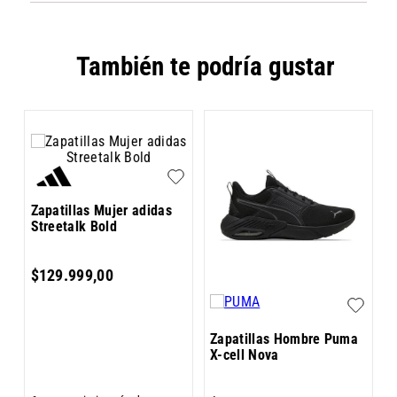
También te podría gustar
Z
Zapatillas Mujer adidas
S
Streetalk Bold
$
129
.
999
,
00
Zapatillas Hombre Puma
X-cell Nova
6