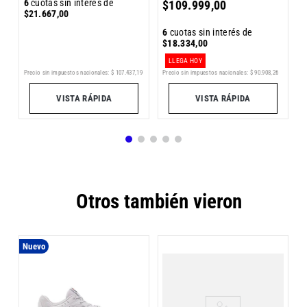
6
cuotas sin interés de
$
109
.
999
,
00
$
$
21
.
667
,
00
6
cuotas sin interés de
$
18
.
334
,
00
LLEGA HOY
Pr
Precio sin impuestos nacionales:
$
90
.
908
,
26
7
Precio sin impuestos nacionales:
$
107
.
437
,
19
VISTA RÁPIDA
VISTA RÁPIDA
Otros también vieron
Nuevo
Z