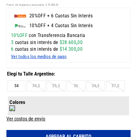
Precio sin impuestos nacionales:
$
70
.
908
,
26
20%OFF + 6 Cuotas Sin Interés
10%OFF + 4 Cuotas Sin Interés
10%OFF
con Transferencia Bancaria
3
cuotas sin interés de
$
28
.
600
,
00
6
cuotas sin interés de
$
14
.
300
,
00
Ver todos los medios de pago
34
34,5
35,5
36
36,5
37,5
Colores
Ver costos de envío
AGREGAR AL CARRITO