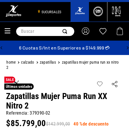
SUCURSALES
Buscar
6 Cuotas S/Int en Superiores a $149.999 💳
calzado
zapatillas
zapatillas mujer puma run xx nitro
2
SALE
Últimas unidades
Zapatillas Mujer Puma Run XX
Nitro 2
Referencia
:
379390-02
$
85
.
799
,
00
$
142
.
999
,
00
40 %
de descuento