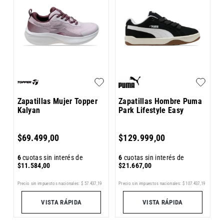
s
Z
T
Zapatillas Mujer Topper
Zapatillas Hombre Puma
Kalyan
Park Lifestyle Easy
6
$
69
.
499
,
00
$
129
.
999
,
00
$
6
cuotas sin interés de
6
cuotas sin interés de
$
11
.
584
,
00
$
21
.
667
,
00
65
Pr
Precio sin impuestos nacionales:
$
57
.
437
,
19
Precio sin impuestos nacionales:
$
107
.
437
,
19
VISTA RÁPIDA
VISTA RÁPIDA