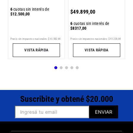
6
6
cuotas sin interés de
$
49
.
899
,
00
$
$
12
.
500
,
00
6
cuotas sin interés de
$
8317
,
00
Precio sin impuestos nacionales:
$
61
.
982
,
64
Pr
5
Precio sin impuestos nacionales:
$
41
.
238
,
84
VISTA RÁPIDA
VISTA RÁPIDA
Suscribite y obtené $20.000
ENVIAR