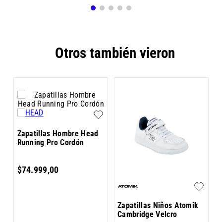
Otros también vieron
Z
Zapatillas Hombre Head
B
Running Pro Cordón
$
74
.
999
,
00
Zapatillas Niños Atomik
Cambridge Velcro