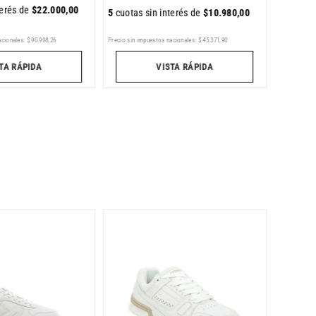
terés de
$
22
.
000
,
00
5
cuotas sin interés de
$
10
.
980
,
00
acionales:
$
90
.
908
,
26
Precio sin impuestos nacionales:
$
45
.
371
,
90
Precio sin im
TA RÁPIDA
VISTA RÁPIDA
Zapatil