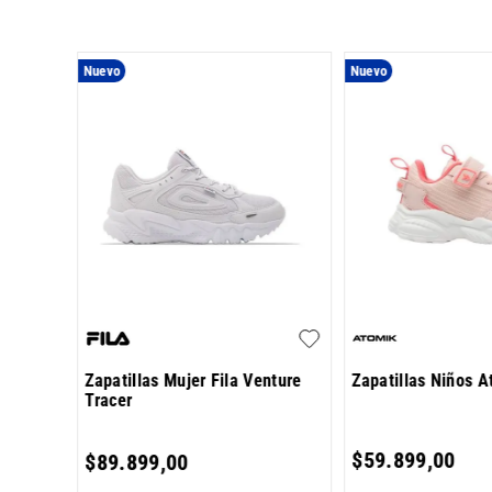
Nuevo
Nuevo
 5.0
Zapatillas Mujer Fila Venture
Zapatillas Niños A
Tracer
$
59
.
899
,
00
$
89
.
899
,
00