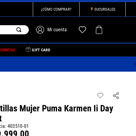
¿CÓMO COMPRAR?
SUCURSALES
CUENTOS
GIFT CARD
tillas Mujer Puma Karmen Ii Day
t
cia
:
403510-01
9
.
999
,
00