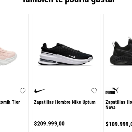
tomik Tier
Zapatillas Hombre Nike Upturn
Zapatillas H
Nova
$
209
.
999
,
00
$
109
.
999
,