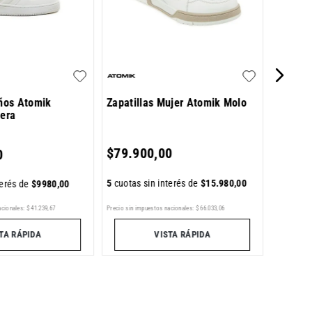
$
84
.
9
iños Atomik
Zapatillas Mujer Atomik Molo
mera
5
cuotas 
$
79
.
900
,
00
0
5
cuotas sin interés de
$
15
.
980
,
00
terés de
$
9980
,
00
acionales:
$
41
.
239
,
67
Precio sin im
Precio sin impuestos nacionales:
$
66
.
033
,
06
TA RÁPIDA
VISTA RÁPIDA