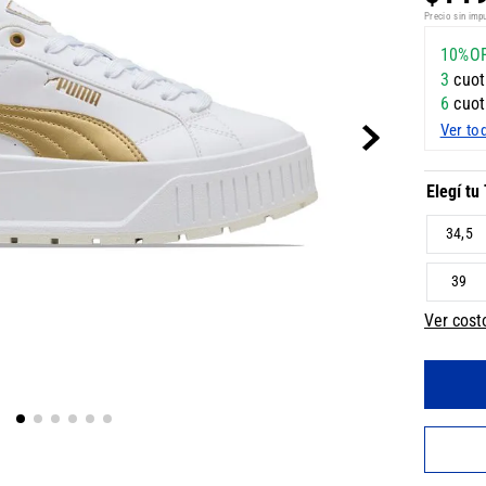
Precio sin imp
10%O
3
cuot
6
cuot
Ver to
34,5
39
Ver cost