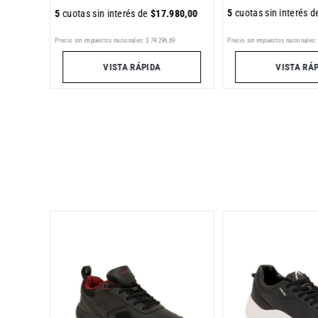
5
cuotas sin interés 
5
cuotas sin interés de
$
17
.
980
,
00
Precio sin impuestos nacionales:
$
74
.
296
,
69
9
Precio sin impuestos nacionales:
VISTA RÁPIDA
VISTA RÁ
as