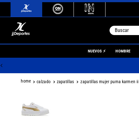
Buscar
TÉRMINO
NUEVOS ⚡
HOMBRE
1
.
river
2
.
botin
3
.
boca
calzado
zapatillas
zapatillas mujer puma karmen ii
4
.
homb
5
.
nino
6
.
mujer
7
.
niños
8
.
boca j