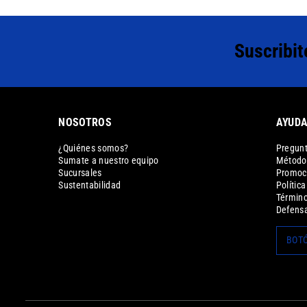
Suscribit
NOSOTROS
AYUD
¿Quiénes somos?
Pregunt
Sumate a nuestro equipo
Métodos
Sucursales
Promoc
Sustentabilidad
Polític
Término
Defensa
BOTÓ