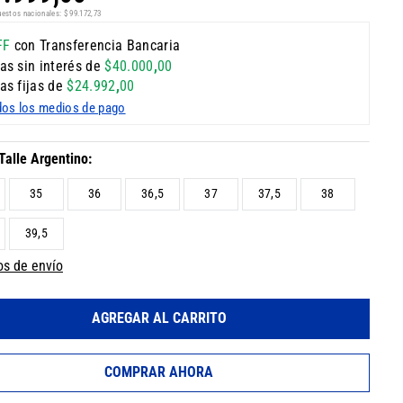
uestos nacionales:
$
99
.
172
,
73
FF
con Transferencia Bancaria
as sin interés de
$
40
.
000
,
00
as fijas de
$
24
.
992
,
00
dos los medios de pago
35
36
36,5
37
37,5
38
39,5
os de envío
AGREGAR AL CARRITO
COMPRAR AHORA