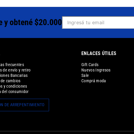
e y obtené $20.000
A
ENLACES ÚTILES
as frecuentes
Gift Cards
 de envío y retiro
Nuevos Ingresos
iones Bancarias
Sale
a de cambios
Comprá moda
s y condiciones
 del consumidor
N DE ARREPENTIMIENTO