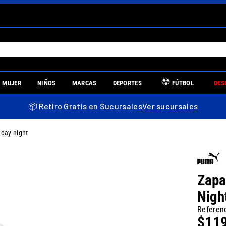
S MÁS BUSCADOS
MUJER
NIÑOS
MARCAS
DEPORTES
FÚTBOL
DES
es
📦 Retiro Gratis en Sucursales
Ver sucursales
 day night
re
Zapa
Nigh
uniors
Referen
$
11