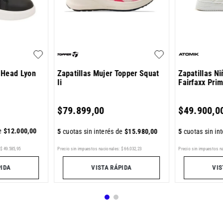
 Head Lyon
Zapatillas Mujer Topper Squat
Zapatillas N
Ii
Fairfaxx Pri
$
79
.
899
,
00
$
49
.
900
,
0
de
$
12
.
000
,
00
5
cuotas sin interés de
$
15
.
980
,
00
5
cuotas sin in
Precio sin impuestos nacionales:
$
66
.
032
,
23
Precio sin impuestos n
$
49
.
585
,
95
VISTA RÁPIDA
VIS
PIDA