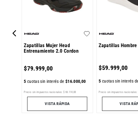
Zapatillas Mujer Head
Zapatillas Hombre
Entrenamiento 2.0 Cordon
000
,
00
$
59
.
999
,
00
$
79
.
999
,
00
5
cuotas sin interés 
5
cuotas sin interés de
$
16
.
000
,
00
6
Precio sin impuestos nacionales:
$
66
.
114
,
88
Precio sin impuestos nacionales:
VISTA RÁPIDA
VISTA RÁ