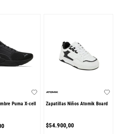
Zapatil
Fairfax
$
49
.
9
ombre Puma X-cell
Zapatillas Niños Atomik Board
5
cuotas 
$
54
.
900
,
00
00