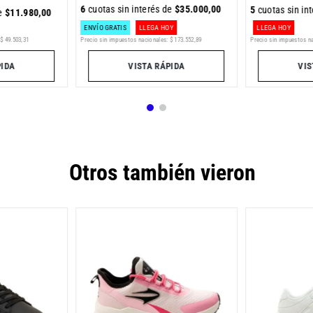
6
cuotas sin interés de
$
35
.
000
,
00
5
cuotas sin in
de
$
11
.
980
,
00
LLEGA HOY
ENVÍO GRATIS
LLEGA HOY
$
49
.
503
,
31
Precio sin impuestos n
Precio sin impuestos nacionales:
$
173
.
552
,
89
PIDA
VIS
VISTA RÁPIDA
Otros también vieron