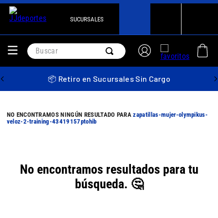
SUCURSALES
Buscar
📦 Retiro en Sucursales Sin Cargo
zapatillas-mujer-olympikus-
veloz-2-training-43419157ptohib
No encontramos resultados para tu
búsqueda. 🤔