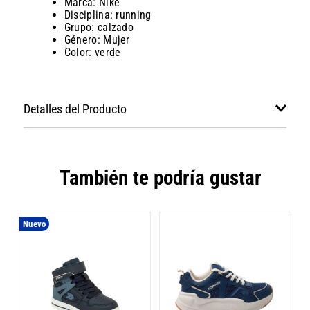
Marca: Nike
Disciplina: running
Grupo: calzado
Género: Mujer
Color: verde
Detalles del Producto
También te podría gustar
Nuevo
Z
K