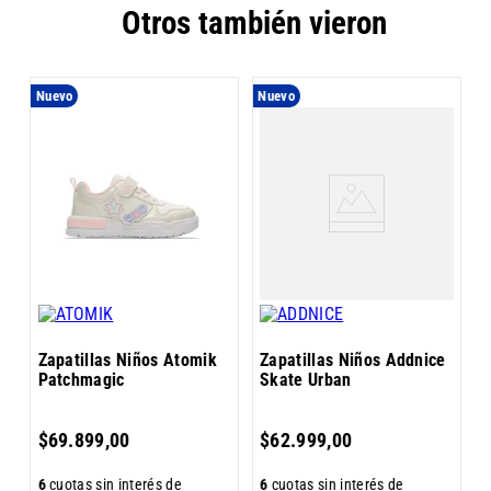
Otros también vieron
Nuevo
Nuevo
Z
D
Zapatillas Niños Atomik
Zapatillas Niños Addnice
Patchmagic
Skate Urban
6
$
$
69
.
899
,
00
$
62
.
999
,
00
6
cuotas sin interés de
6
cuotas sin interés de