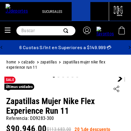
SUCURSALES
Buscar
6 Cuotas S/Int en Superiores a $149.999 💳
calzado
zapatillas
zapatillas mujer nike flex
experience run 11
SALE
Últimas unidades
Zapatillas Mujer Nike Flex
Experience Run 11
Referencia
:
DD9283-300
$
90
.
946
,
00
$
113
.
683
,
00
20 %
de descuento