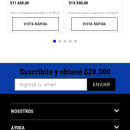
$
11
.
650
,
00
$
10
.
500
,
00
1
Precio sin impuestos nacionales:
$
57
.
767
,
77
Precio sin impuestos nacionales:
$
52
.
065
,
29
Pr
VISTA RÁPIDA
VISTA RÁPIDA
Suscribite y obtené $20.000
ENVIAR
NOSOTROS
AYUDA