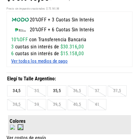
Precio sin impuestos nacionales:
$
75
.
161
,
98
20%OFF + 3 Cuotas Sin Interés
20%OFF + 6 Cuotas Sin Interés
10%OFF
con Transferencia Bancaria
3
cuotas sin interés de
$
30
.
316
,
00
6
cuotas sin interés de
$
15
.
158
,
00
Ver todos los medios de pago
34,5
35
35,5
36,5
37
37,5
38,5
39
39,5
40,5
41
Colores
Ver costos de envío