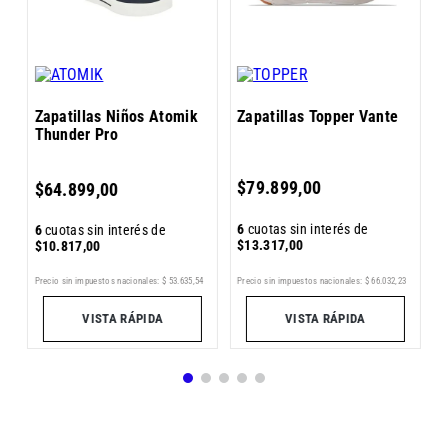
Zapatillas Niños Atomik
Zapatillas Topper Vante
Thunder Pro
6
$
79
.
899
,
00
$
64
.
899
,
00
$
6
cuotas sin interés de
6
cuotas sin interés de
$
13
.
317
,
00
$
10
.
817
,
00
1
Pr
Precio sin impuestos nacionales:
$
53
.
635
,
54
Precio sin impuestos nacionales:
$
66
.
032
,
23
VISTA RÁPIDA
VISTA RÁPIDA