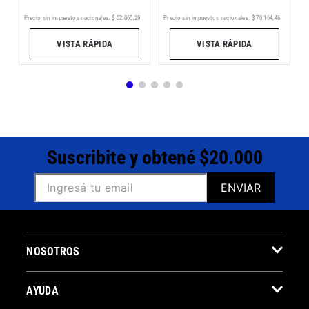
Pr
5
Precio sin impuestos nacionales:
$
52
.
065
,
29
Precio sin impuestos nacionales:
$
70
.
164
,
46
VISTA RÁPIDA
VISTA RÁPIDA
Suscribite y obtené $20.000
ENVIAR
NOSOTROS
AYUDA