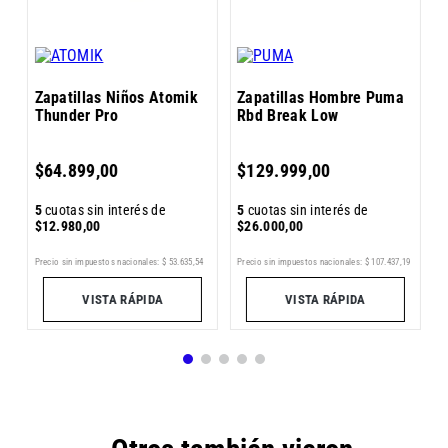
Zapatillas Niños Atomik
Zapatillas Hombre Puma
Thunder Pro
Rbd Break Low
5
$
64
.
899
,
00
$
129
.
999
,
00
$
5
cuotas sin interés de
5
cuotas sin interés de
$
12
.
980
,
00
$
26
.
000
,
00
Pr
0
Precio sin impuestos nacionales:
$
53
.
635
,
54
Precio sin impuestos nacionales:
$
107
.
437
,
19
VISTA RÁPIDA
VISTA RÁPIDA