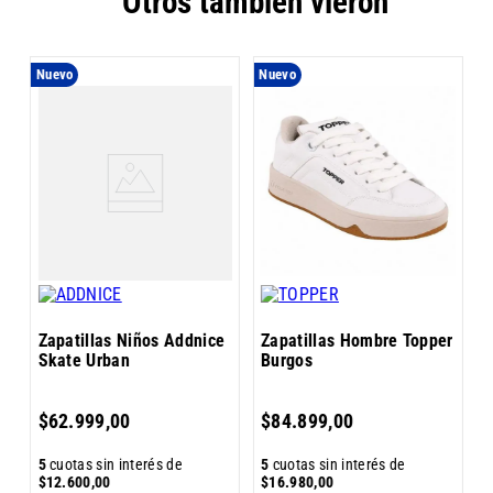
Otros también vieron
Nuevo
Nuevo
Z
K
Zapatillas Niños Addnice
Zapatillas Hombre Topper
Skate Urban
Burgos
5
$
62
.
999
,
00
$
84
.
899
,
00
$
5
cuotas sin interés de
5
cuotas sin interés de
$
12
.
600
,
00
$
16
.
980
,
00