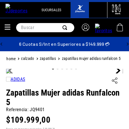
SUCURSALES
Buscar
6 Cuotas S/Int en Superiores a $149.999 💳
calzado
zapatillas
zapatillas mujer adidas runfalcon 5
Zapatillas Mujer adidas Runfalcon
5
Referencia
:
JQ9401
$
109
.
999
,
00
Precio sin impuestos nacionales:
$
90
.
908
,
26