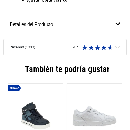
Ajuste: Corte clásico
Detalles del Producto
Reseñas
(
1040
)
4.7
También te podría gustar
Nuevo
Z
P