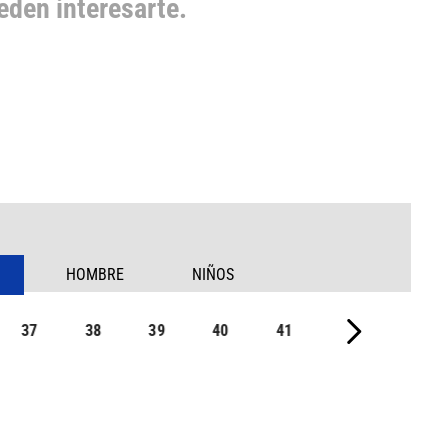
den interesarte.
HOMBRE
NIÑOS
37
38
39
40
41