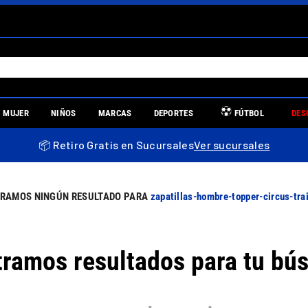
S MÁS BUSCADOS
MUJER
NIÑOS
MARCAS
DEPORTES
FÚTBOL
DES
es
📦 Retiro Gratis en Sucursales
Ver sucursales
re
zapatillas-hombre-topper-circus-tr
ramos resultados para tu bú
uniors