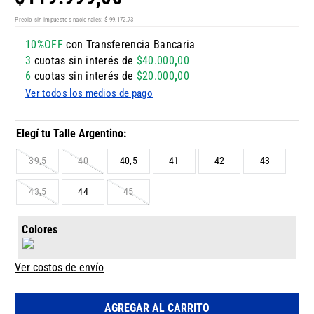
Precio sin impuestos nacionales:
$
99
.
172
,
73
10%OFF
con Transferencia Bancaria
3
cuotas sin interés de
$
40
.
000
,
00
6
cuotas sin interés de
$
20
.
000
,
00
Ver todos los medios de pago
39,5
40
40,5
41
42
43
43,5
44
45
Colores
Ver costos de envío
AGREGAR AL CARRITO