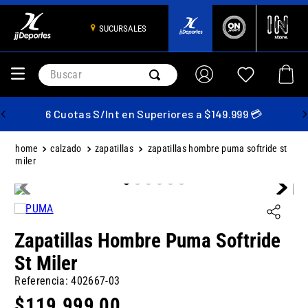
SUCURSALES
Buscar
6 Cuotas S/Int en Superiores a $149.999 💳
calzado
zapatillas
zapatillas hombre puma softride st
miler
Zapatillas Hombre Puma Softride
St Miler
Referencia
:
402667-03
$
119
.
999
,
00