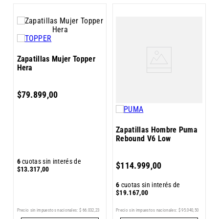
Z
Zapatillas Mujer Topper
K
Hera
$
79
.
899
,
00
Zapatillas Hombre Puma
Rebound V6 Low
6
6
cuotas sin interés de
$
114
.
999
,
00
$
$
13
.
317
,
00
6
cuotas sin interés de
$
19
.
167
,
00
Precio sin impuestos nacionales:
$
66
.
032
,
23
Pr
5
Precio sin impuestos nacionales:
$
95
.
040
,
50