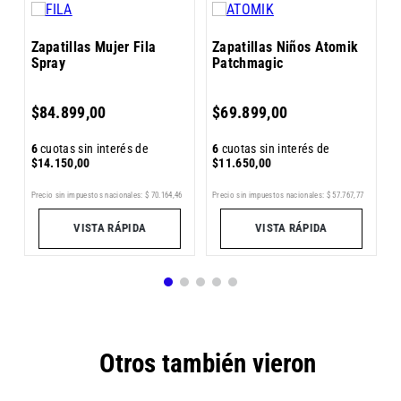
Zapatillas Mujer Fila
Zapatillas Niños Atomik
Spray
Patchmagic
6
$
84
.
899
,
00
$
69
.
899
,
00
$
6
cuotas sin interés de
6
cuotas sin interés de
$
14
.
150
,
00
$
11
.
650
,
00
1
Precio sin impuestos nacionales:
$
70
.
164
,
46
Precio sin impuestos nacionales:
$
57
.
767
,
77
Pr
VISTA RÁPIDA
VISTA RÁPIDA
Otros también vieron