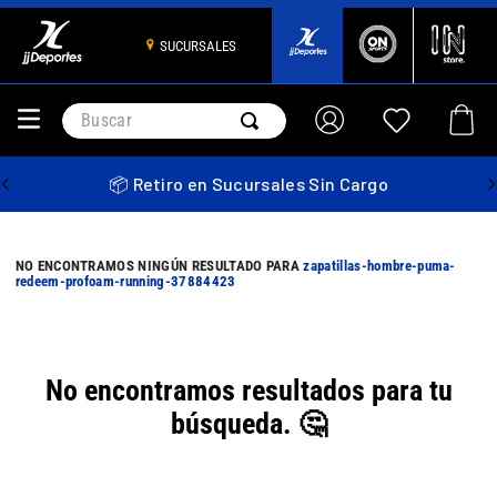
SUCURSALES
Buscar
📦 Retiro en Sucursales Sin Cargo
zapatillas-hombre-puma-
redeem-profoam-running-37884423
No encontramos resultados para tu
búsqueda. 🤔