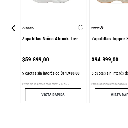
Zapatillas Niños Atomik Tier
Zapatillas Topper 
660
,
00
$
59
.
899
,
00
$
94
.
899
,
00
5
cuotas sin interés de
$
11
.
980
,
00
5
cuotas sin interés 
7
Precio sin impuestos nacionales:
$
49
.
503
,
31
Precio sin impuestos nacionales:
VISTA RÁPIDA
VISTA RÁ