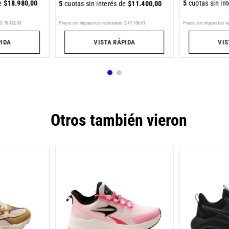
de
$
18
.
980
,
00
5
cuotas sin in
5
cuotas sin interés de
$
11
.
400
,
00
Precio sin impuestos nacionales:
$
47
.
106
,
61
$
78
.
428
,
93
Precio sin impuestos n
VISTA RÁPIDA
PIDA
VIS
Otros también vieron