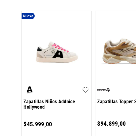
Nuevo
 Arch
Zapatillas Niños Addnice
Zapatillas Topper 
Hollywood
980
,
00
$
94
.
899
,
00
$
45
.
999
,
00