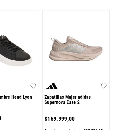
Zapati
Shuffl
$
109
.
ombre Head Lyon
Zapatillas Mujer adidas
Supernova Ease 2
5
cuotas 
0
$
169
.
999
,
00