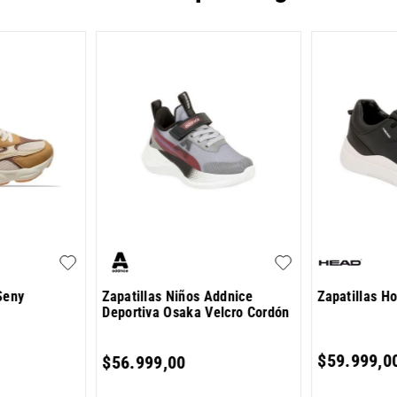
Seny
Zapatillas Niños Addnice
Zapatillas H
Deportiva Osaka Velcro Cordón
$
59
.
999
,
0
$
56
.
999
,
00