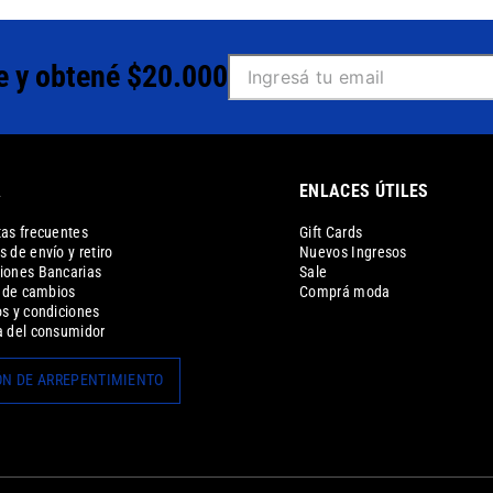
e y obtené $20.000
A
ENLACES ÚTILES
as frecuentes
Gift Cards
 de envío y retiro
Nuevos Ingresos
iones Bancarias
Sale
a de cambios
Comprá moda
s y condiciones
 del consumidor
N DE ARREPENTIMIENTO