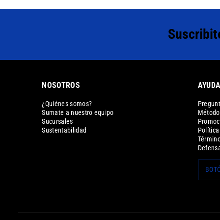
Suscribit
NOSOTROS
AYUD
¿Quiénes somos?
Pregunt
Sumate a nuestro equipo
Métodos
Sucursales
Promoc
Sustentabilidad
Polític
Término
Defensa
BOTÓ