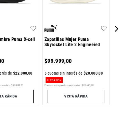
$
54
.
8
ombre Puma X-cell
Zapatillas Mujer Puma
Skyrocket Lite 2 Engineered
5
cuotas 
00
$
99
.
999
,
00
terés de
$
22
.
000
,
00
5
cuotas sin interés de
$
20
.
000
,
00
LLEGA HOY
acionales:
$
90
.
908
,
26
Precio sin impuestos nacionales:
$
82
.
643
,
80
Precio sin im
TA RÁPIDA
VISTA RÁPIDA