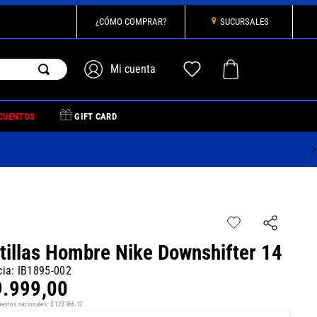
¿CÓMO COMPRAR?
SUCURSALES
CUENTOS
GIFT CARD
tillas Hombre Nike Downshifter 14
cia
:
IB1895-002
9
.
999
,
00
uestos nacionales:
$
123
.
966
,
12