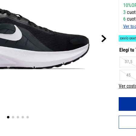
10%O
3
cuot
6
cuot
Ver to
ENVÍO GRAT
37,5
45
Ver cost