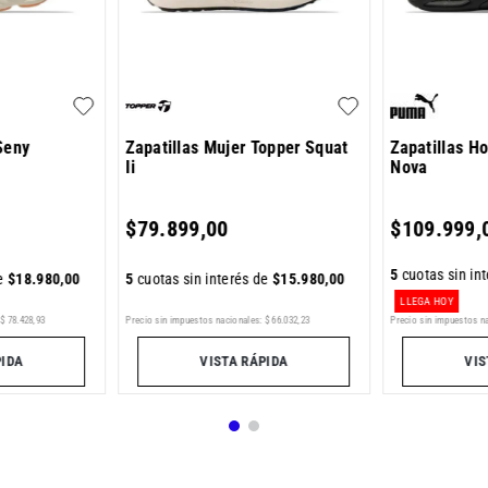
Seny
Zapatillas Mujer Topper Squat
Zapatillas H
Ii
Nova
$
79
.
899
,
00
$
109
.
999
,
5
cuotas sin in
de
$
18
.
980
,
00
5
cuotas sin interés de
$
15
.
980
,
00
LLEGA HOY
Precio sin impuestos nacionales:
$
66
.
032
,
23
$
78
.
428
,
93
Precio sin impuestos n
VISTA RÁPIDA
PIDA
VIS