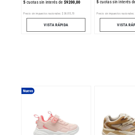
5
cuotas sin interés 
5
cuotas sin interés de
$
9200
,
00
6
Precio sin impuestos nacionales:
$
38
.
015
,
70
Precio sin impuestos nacionales:
VISTA RÁPIDA
VISTA RÁ
Nuevo
r III