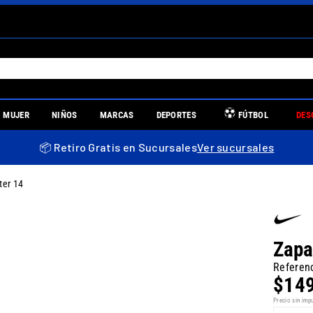
S MÁS BUSCADOS
MUJER
NIÑOS
MARCAS
DEPORTES
FÚTBOL
DES
es
📦 Retiro Gratis en Sucursales
Ver sucursales
ter 14
re
Zapa
Referen
$
14
uniors
Precio sin imp