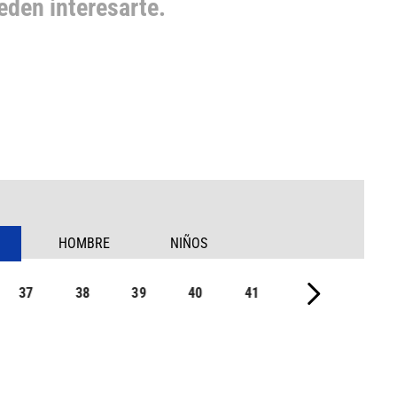
den interesarte.
HOMBRE
NIÑOS
37
38
39
40
41