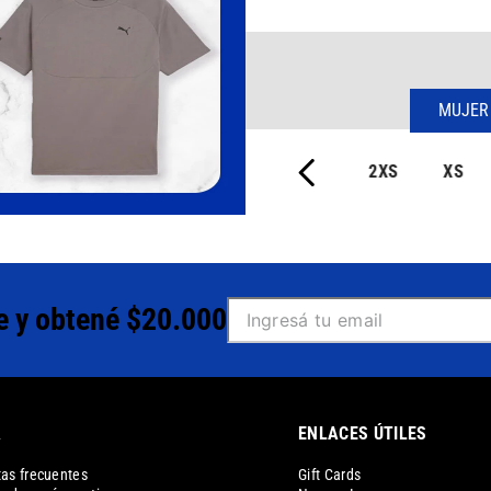
MUJER
2XS
XS
e y obtené $20.000
A
ENLACES ÚTILES
as frecuentes
Gift Cards