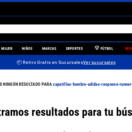
S MÁS BUSCADOS
MUJER
NIÑOS
MARCAS
DEPORTES
FÚTBOL
DES
es
📦 Retiro Gratis en Sucursales
Ver sucursales
re
zapatillas-hombre-adidas-response-runne
ramos resultados para tu bú
uniors