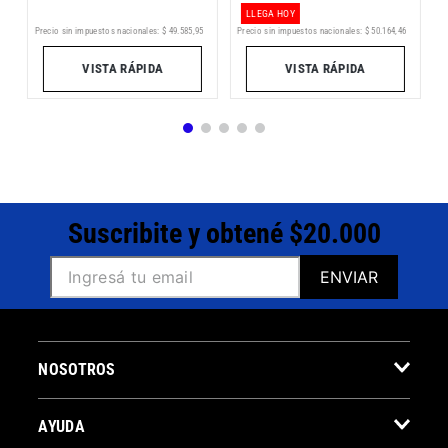
LLEGA HOY
Precio sin impuestos nacionales:
$
49
.
585
,
95
Precio sin impuestos nacionales:
$
50
.
164
,
46
Pr
VISTA RÁPIDA
VISTA RÁPIDA
Suscribite y obtené $20.000
ENVIAR
NOSOTROS
AYUDA