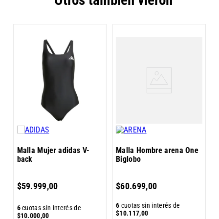
M
5
Malla Mujer adidas V-
Malla Hombre arena One
back
Biglobo
6
$
59
.
999
,
00
$
60
.
699
,
00
$
6
cuotas sin interés de
6
cuotas sin interés de
$
10
.
117
,
00
$
10
.
000
,
00