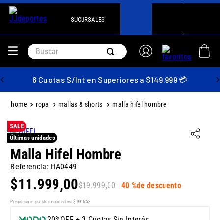
SUCURSALES
Buscar
6 Cuotas S/Int en Superiores a $149.999 💳
ropa
mallas & shorts
malla hifel hombre
SALE
Últimas unidades
Malla Hifel Hombre
Referencia
:
HA0449
$
11
.
999
,
00
$
19
.
999
,
00
40 %
de descuento
Precio sin impuestos nacionales:
$
9916
,
53
20%OFF + 3 Cuotas Sin Interés