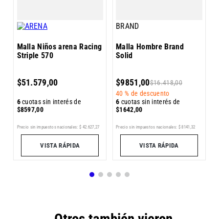
BRAND
4
Malla Niños arena Racing
Malla Hombre Brand
Striple 570
Solid
6
$
51
.
579
,
00
$
9851
,
00
$
16
.
418
,
00
$
40 %
de descuento
6
cuotas sin interés de
6
cuotas sin interés de
$
8597
,
00
$
1642
,
00
Pr
Precio sin impuestos nacionales:
$
42
.
627
,
27
Precio sin impuestos nacionales:
$
8141
,
32
VISTA RÁPIDA
VISTA RÁPIDA
Otros también vieron