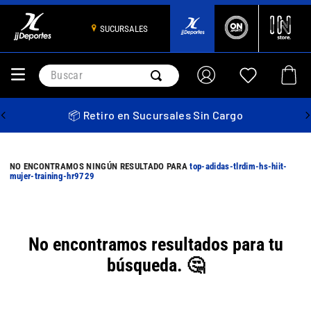
SUCURSALES
Buscar
📦 Retiro en Sucursales Sin Cargo
top-adidas-tlrdim-hs-hiit-
mujer-training-hr9729
No encontramos resultados para tu
búsqueda. 🤔