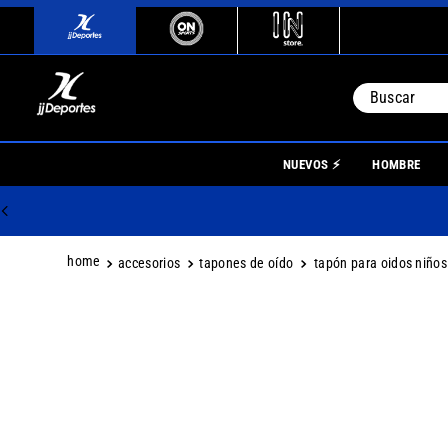
Buscar
TÉRMINO
NUEVOS ⚡
HOMBRE
1
.
river
2
.
botin
3
.
boca
accesorios
tapones de oído
tapón para oidos niño
4
.
homb
5
.
nino
6
.
mujer
7
.
niños
8
.
boca j