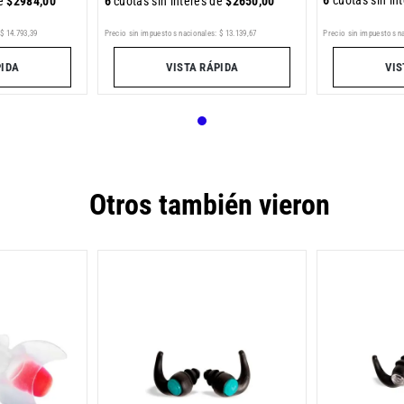
6
cuotas sin in
de
$
2984
,
00
6
cuotas sin interés de
$
2650
,
00
$
14
.
793
,
39
Precio sin impuestos nacionales:
$
13
.
139
,
67
Precio sin impuestos n
PIDA
VISTA RÁPIDA
VIS
Otros también vieron