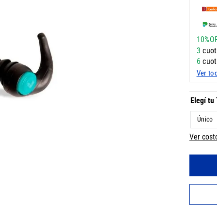
10%O
3
cuot
6
cuot
Ver to
Único
Ver cost