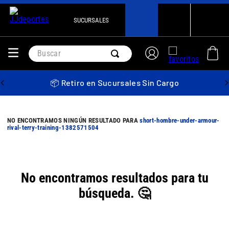
SUCURSALES
Buscar
📦 Retiro en Sucursales Sin Cargo
short-hombre-under-armour-
rival-terry-training-1382571504
No encontramos resultados para tu
búsqueda. 🤔