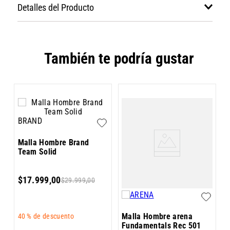
Detalles del Producto
También te podría gustar
BRAND
M
Malla Hombre Brand
S
Team Solid
$
17
.
999
,
00
$
29
.
999
,
00
4
Malla Hombre arena
40 %
de descuento
Fundamentals Rec 501