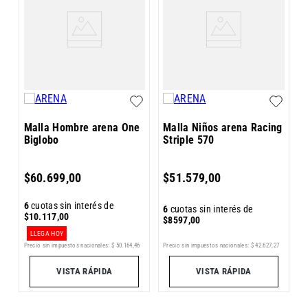
M
F
Malla Hombre arena One
Malla Niños arena Racing
Biglobo
Striple 570
6
$
60
.
699
,
00
$
51
.
579
,
00
$
6
cuotas sin interés de
6
cuotas sin interés de
$
10
.
117
,
00
$
8597
,
00
LLEGA HOY
Precio sin impuestos nacionales:
$
42
.
627
,
27
Precio sin impuestos nacionales:
$
50
.
164
,
46
1
Pr
VISTA RÁPIDA
VISTA RÁPIDA