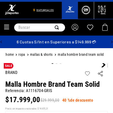
SUCURSALES
Buscar
6 Cuotas S/Int en Superiores a $149.999 💳
ropa
mallas & shorts
malla hombre brand team solid
SALE
BRAND
Malla Hombre Brand Team Solid
Referencia
:
A1116704-GRIS
$
17
.
999
,
00
$
29
.
999
,
00
40 %
de descuento
Precio sin impuestos nacionales:
$
14
.
875
,
21