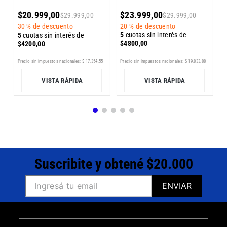
5
$
20
.
999
,
00
$
23
.
999
,
00
$
29
.
999
,
00
$
29
.
999
,
00
$
30 %
de descuento
20 %
de descuento
5
cuotas sin interés de
5
cuotas sin interés de
$
4200
,
00
$
4800
,
00
Pr
Precio sin impuestos nacionales:
$
17
.
354
,
55
Precio sin impuestos nacionales:
$
19
.
833
,
88
VISTA RÁPIDA
VISTA RÁPIDA
Suscribite y obtené $20.000
ENVIAR