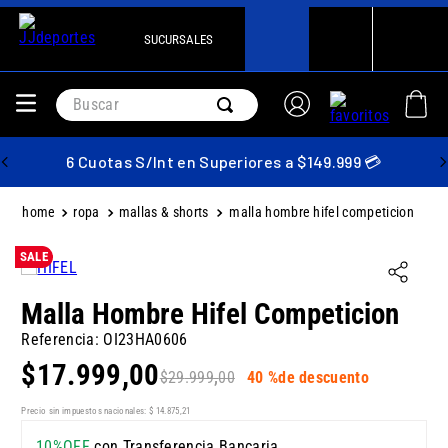
SUCURSALES
Buscar
6 Cuotas S/Int en Superiores a $149.999 💳
ropa
mallas & shorts
malla hombre hifel competicion
SALE
Malla Hombre Hifel Competicion
Referencia
:
OI23HA0606
$
17
.
999
,
00
$
29
.
999
,
00
40 %
de descuento
Precio sin impuestos nacionales:
$
14
.
875
,
21
10%OFF
con Transferencia Bancaria