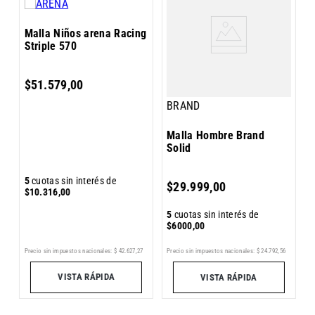
M
Malla Niños arena Racing
S
Striple 570
$
51
.
579
,
00
BRAND
3
Malla Hombre Brand
Solid
5
5
cuotas sin interés de
$
29
.
999
,
00
$
$
10
.
316
,
00
5
cuotas sin interés de
$
6000
,
00
Precio sin impuestos nacionales:
$
42
.
627
,
27
Pr
Precio sin impuestos nacionales:
$
24
.
792
,
56
VISTA RÁPIDA
VISTA RÁPIDA