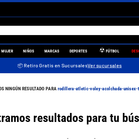
S MÁS BUSCADOS
MUJER
NIÑOS
MARCAS
DEPORTES
FÚTBOL
DES
es
📦 Retiro Gratis en Sucursales
Ver sucursales
re
rodillera-atletic-voley-acolchada-unisex-
ramos resultados para tu bú
llas mujer