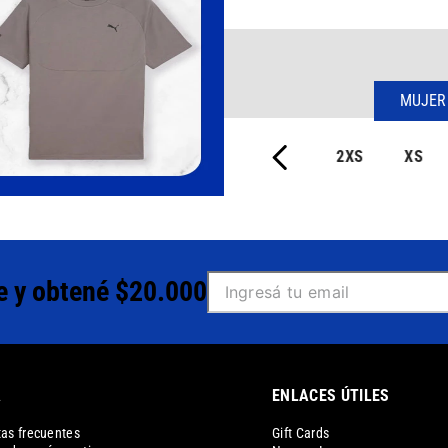
MUJER
2XS
XS
e y obtené $20.000
A
ENLACES ÚTILES
as frecuentes
Gift Cards