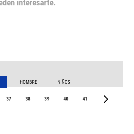
den interesarte.
HOMBRE
NIÑOS
37
38
39
40
41