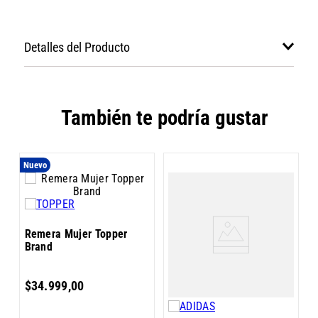
Detalles del Producto
También te podría gustar
Nuevo
R
a
Remera Mujer Topper
H
Brand
J
$
34
.
999
,
00