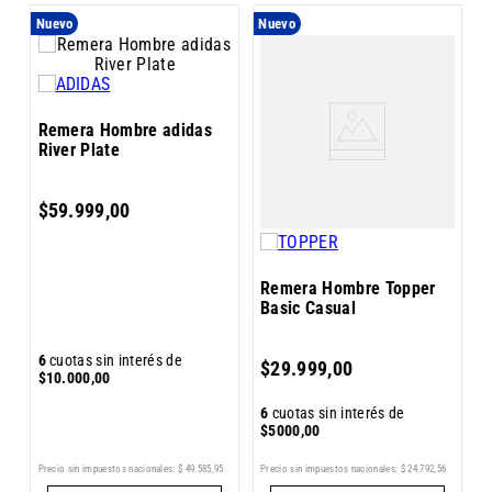
Nuevo
Nuevo
N
R
Remera Hombre adidas
U
River Plate
$
59
.
999
,
00
Remera Hombre Topper
Basic Casual
6
6
cuotas sin interés de
$
29
.
999
,
00
$
$
10
.
000
,
00
6
cuotas sin interés de
$
5000
,
00
9
Precio sin impuestos nacionales:
$
49
.
585
,
95
Pr
Precio sin impuestos nacionales:
$
24
.
792
,
56