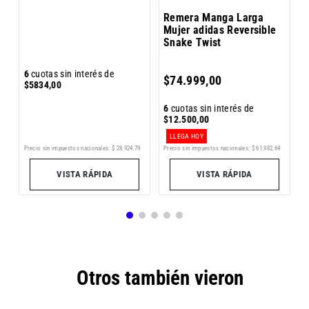
Remera Manga Larga
Mujer adidas Reversible
Snake Twist
6
cuotas sin interés de
6
$
74
.
999
,
00
$
5834
,
00
$
6
cuotas sin interés de
$
12
.
500
,
00
LLEGA HOY
Precio sin impuestos nacionales:
$
61
.
982
,
64
5
Precio sin impuestos nacionales:
$
28
.
924
,
79
Pr
VISTA RÁPIDA
VISTA RÁPIDA
Otros también vieron