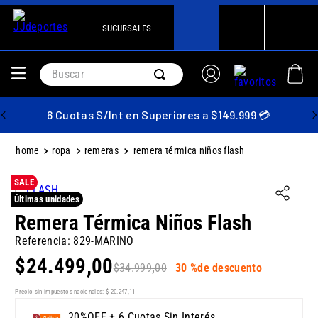
SUCURSALES
Buscar
6 Cuotas S/Int en Superiores a $149.999 💳
ropa
remeras
remera térmica niños flash
SALE
Últimas unidades
Remera Térmica Niños Flash
Referencia
:
829-MARINO
$
24
.
499
,
00
$
34
.
999
,
00
30 %
de descuento
Precio sin impuestos nacionales:
$
20
.
247
,
11
20%OFF + 6 Cuotas Sin Interés