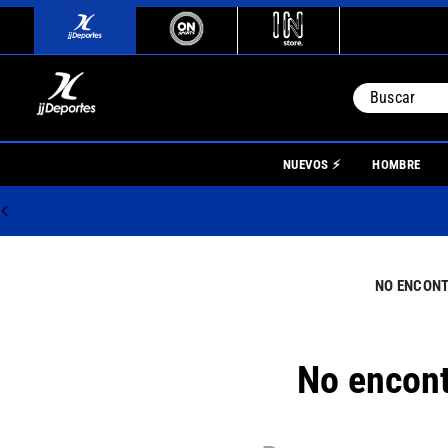
Buscar
TÉRMINO
NUEVOS ⚡
HOMBRE
1
.
river
2
.
botin
3
.
boca
4
.
homb
5
.
nino
6
.
mujer
No encont
7
.
niños
8
.
boca j