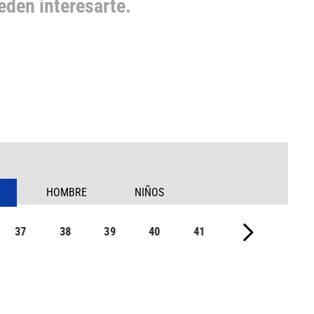
den interesarte.
HOMBRE
NIÑOS
37
38
39
40
41