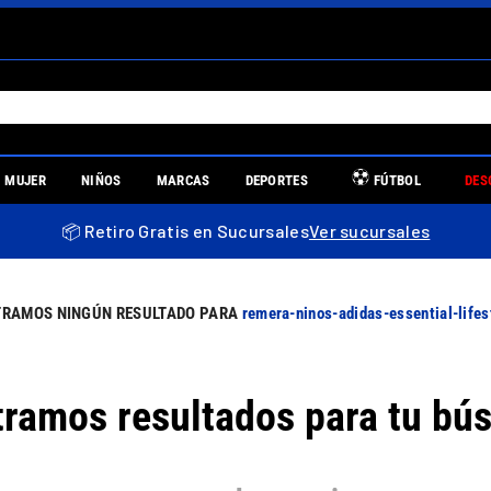
S MÁS BUSCADOS
MUJER
NIÑOS
MARCAS
DEPORTES
FÚTBOL
DES
es
📦 Retiro Gratis en Sucursales
Ver sucursales
re
remera-ninos-adidas-essential-life
ramos resultados para tu bú
uniors