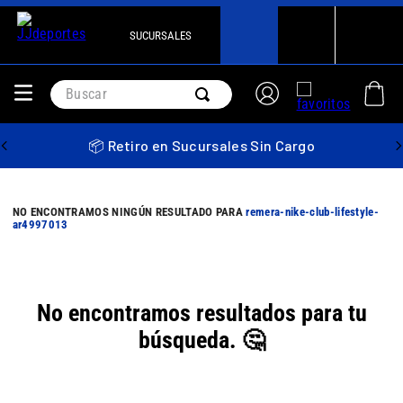
SUCURSALES
Buscar
📦 Retiro en Sucursales Sin Cargo
remera-nike-club-lifestyle-
ar4997013
No encontramos resultados para tu
búsqueda. 🤔