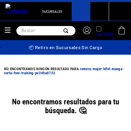
SUCURSALES
Buscar
📦 Retiro en Sucursales Sin Cargo
remera-mujer-hifel-manga-
corta-free-training-pv24ha0722
No encontramos resultados para tu
búsqueda. 🤔