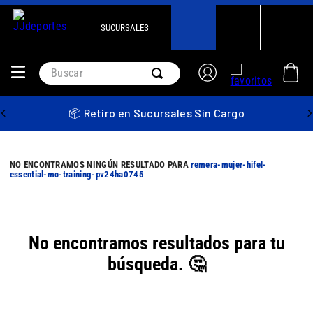
SUCURSALES
Buscar
📦 Retiro en Sucursales Sin Cargo
remera-mujer-hifel-
essential-mc-training-pv24ha0745
No encontramos resultados para tu
búsqueda. 🤔