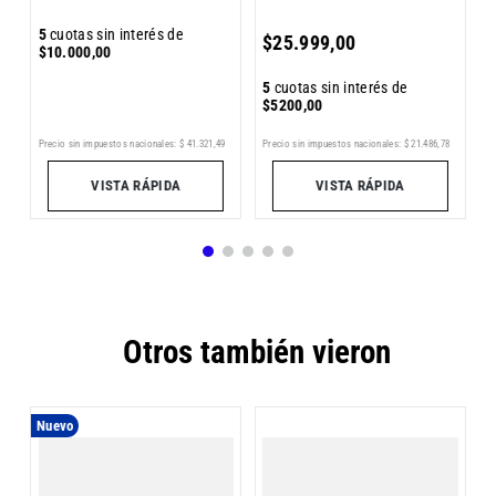
5
5
cuotas sin interés de
$
25
.
999
,
00
$
$
10
.
000
,
00
5
cuotas sin interés de
$
5200
,
00
0
Precio sin impuestos nacionales:
$
41
.
321
,
49
Pr
Precio sin impuestos nacionales:
$
21
.
486
,
78
VISTA RÁPIDA
VISTA RÁPIDA
Otros también vieron
Nuevo