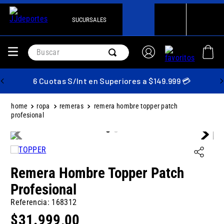
SUCURSALES
Buscar
6 Cuotas S/Int en Superiores a $149.999 💳
ropa
remeras
remera hombre topper patch
profesional
Remera Hombre Topper Patch
Profesional
Referencia
:
168312
$
31
.
999
,
00