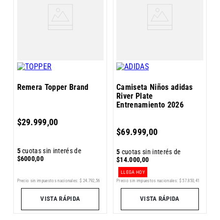
R
E
Remera Topper Brand
Camiseta Niños adidas
River Plate
Entrenamiento 2026
$
29
.
999
,
00
5
$
69
.
999
,
00
$
5
cuotas sin interés de
5
cuotas sin interés de
$
6000
,
00
$
14
.
000
,
00
LLEGA HOY
Precio sin impuestos nacionales:
$
24
.
792
,
56
Precio sin impuestos nacionales:
$
57
.
850
,
41
0
Pr
VISTA RÁPIDA
VISTA RÁPIDA