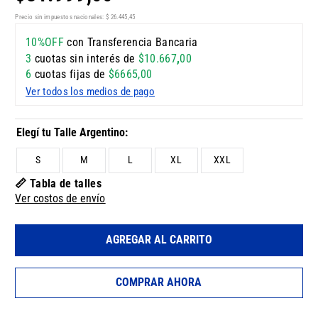
Precio sin impuestos nacionales:
$
26
.
445
,
45
10%OFF
con Transferencia Bancaria
3
cuotas sin interés de
$
10
.
667
,
00
6
cuotas fijas de
$
6665
,
00
Ver todos los medios de pago
S
M
L
XL
XXL
📏 Tabla de talles
Ver costos de envío
AGREGAR AL CARRITO
COMPRAR AHORA