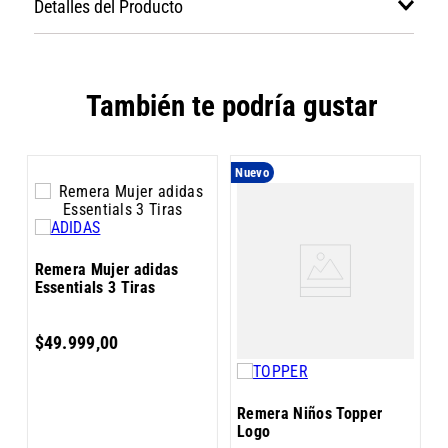
Detalles del Producto
También te podría gustar
Nuevo
N
R
Remera Mujer adidas
M
Essentials 3 Tiras
$
49
.
999
,
00
Remera Niños Topper
Logo