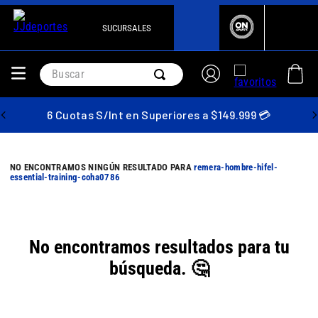
SUCURSALES
Buscar
6 Cuotas S/Int en Superiores a $149.999 💳
remera-hombre-hifel-
essential-training-coha0786
No encontramos resultados para tu
búsqueda. 🤔