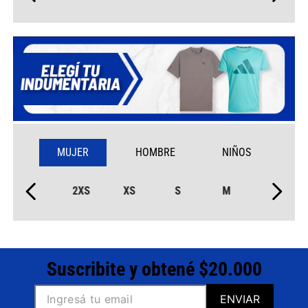
MUJER
HOMBRE
NIÑOS
2XS
XS
S
M
Suscribite y obtené $20.000
ENVIAR